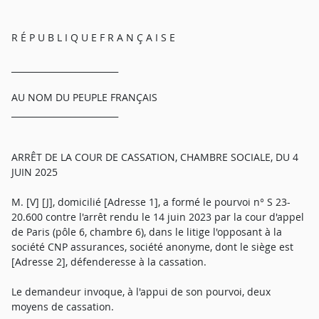
R É P U B L I Q U E F R A N Ç A I S E
_________________________
AU NOM DU PEUPLE FRANÇAIS
_________________________
ARRÊT DE LA COUR DE CASSATION, CHAMBRE SOCIALE, DU 4
JUIN 2025
M. [V] [J], domicilié [Adresse 1], a formé le pourvoi n° S 23-
20.600 contre l'arrêt rendu le 14 juin 2023 par la cour d'appel
de Paris (pôle 6, chambre 6), dans le litige l'opposant à la
société CNP assurances, société anonyme, dont le siège est
[Adresse 2], défenderesse à la cassation.
Le demandeur invoque, à l'appui de son pourvoi, deux
moyens de cassation.