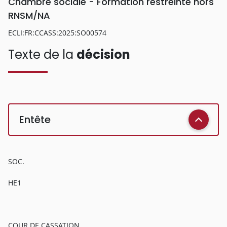
Chambre sociale - Formation restreinte hors
RNSM/NA
ECLI:FR:CCASS:2025:SO00574
Texte de la
décision
Entête
SOC.
HE1
COUR DE CASSATION