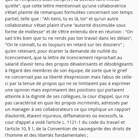
qu'elle'', que cette lettre mentionnait qu'une collaboratrice
s'était plainte de remarques formulées concernant son temps
partiel, telle que : ''Ah tiens, tu es là, toi'' et qu'un autre
collaborateur s'était plaint d'une ''autorité dissimulée sous
forme de mollesse'' et de s'être entendu dire en réunion : ''On
sait très bien que tu ne rends pas ton travail dans les délais'',
''On te connaît, tu es toujours en retard sur tes dossiers'' ;
qu'en retenant, pour écarter la demande de nullité du
licenciement, que la lettre de licenciement reprochait au
salarié d'avoir tenu des propos dévalorisants et désobligeants
à l'égard des membres de son équipe, de sorte que le grief
ne concernait pas sa liberté d'expression mais l'abus de celle-
ci par la tenue de propos qui ne se limitaient pas à exprimer
une opinion mais exprimaient des positions qui portaient
atteinte à la dignité de ses collègues, la cour d'appel, qui n'a
pas caractérisé en quoi les propos incriminés, adressés par
un manager à ses collaborateurs ce qui implique un rapport
d'autorité, étaient injurieux, diffamatoires ou excessifs, la
cour d'appel a violé l'article L. 1121-1 du code du travail et
l'article 10, § 1, de la Convention de sauvegarde des droits de
l'homme et des libertés fondamentales ;