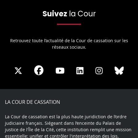
Suivez
la Cour
Retrouvez toute l’actualité de la Cour de cassation sur les
réseaux sociaux.
Share
Share
Share
Share
Sha
Share
on
on
on
on
on
on
Facebook
X
Youtube
LinkedIn
Instagram
Blue
play
LA COUR DE CASSATION
La Cour de cassation est la plus haute juridiction de l’ordre
judiciaire français. Siégeant dans l’enceinte du Palais de
justice de l'Île de la Cité, cette institution remplit une mission
essentielle: unifier et contrôler l'interprétation des lois.