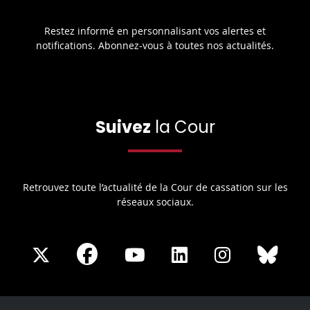
Restez informé en personnalisant vos alertes et
notifications. Abonnez-vous à toutes nos actualités.
Suivez
la Cour
Retrouvez toute l’actualité de la Cour de cassation sur les
réseaux sociaux.
Share
Share
Share
Share
Sha
Share
on
on
on
on
on
on
Facebook
X
Youtube
LinkedIn
Instagram
Blue