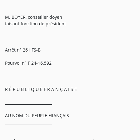
M. BOYER, conseiller doyen
faisant fonction de président
Arrêt n° 261 FS-B
Pourvoi n° F 24-16.592
R É P U B L I Q U E F R A N Ç A I S E
_________________________
AU NOM DU PEUPLE FRANÇAIS
_________________________