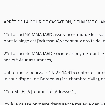
_________________________
ARRÊT DE LA COUR DE CASSATION, DEUXIÈME CHAMB
1°/ La société MMA IARD assurances mutuelles, soci
dont le siège est [Adresse 4],venant aux droits de l
2°/ La société MMA IARD, société anonyme, dont le s
société Azur assurances,
ont formé le pourvoi n° N 23-14.915 contre les arrêt
la cour d'appel de Bordeaux (1re chambre civile), da
1°/ à M. [F] [V], domicilié [Adresse 1],
2°/ à la caisse primaire d'assurance maladie des Ha