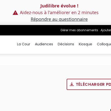
Judilibre évolue !
Aidez-nous à l'améliorer en 2 minutes
Répondre au questionnaire
Gérer mes abonnements
Ajouter
La Cour
Audiences
Décisions
Kiosque
Colloqu
TÉLÉCHARGER P