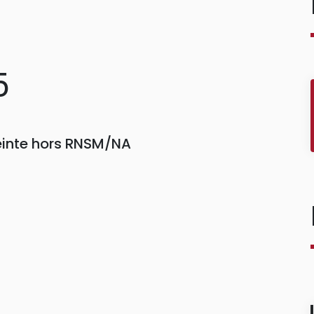
5
einte hors RNSM/NA