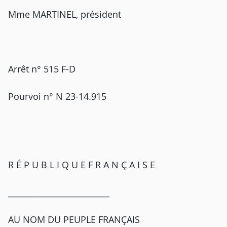
Mme MARTINEL, président
Arrêt n° 515 F-D
Pourvoi n° N 23-14.915
R É P U B L I Q U E F R A N Ç A I S E
_________________________
AU NOM DU PEUPLE FRANÇAIS