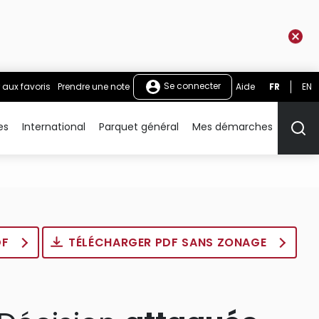
Se connecter
 aux favoris
Prendre une note
Aide
FR
EN
es
International
Parquet général
Mes démarches
Rech
DF
TÉLÉCHARGER PDF SANS ZONAGE