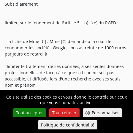
Subsidiairement,
limiter, sur le fondement de l'article 5 1 b) c) e) du RGPD :
- la fiche de Mme [C] : Mme [C] demande à la cour de
condamner les sociétés Google, sous astreinte de 1000 euros
par jours de retard, à :
' limiter le traitement de ses données, à ses seules données
professionnelles, de façon à ce que sa fiche ne soit pas
accessible, et diffusée lors d'une recherche avec ses seuls
nom et prénom,
Ce site utilise des cookies et vous donne le contrôle sur ceux
' limiter la durée de diffusion de sa fiche à la durée de 3 ans
que vous souhaitez activer
à compter de sa diffusion,
Tout accepter
Tout refuser
Personnaliser
' supprimer les fonctions « notation » et « avis » de sa fiche,
Politique de confidentialité
Queue-Fair
Menu
- la fonction notation et avis : très subsidiairement, Mme [C]