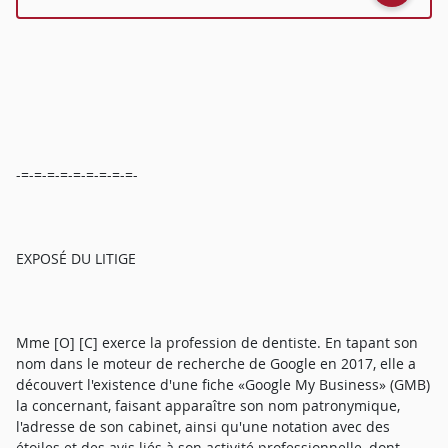
-=-=-=-=-=-=-=-=-=-
EXPOSÉ DU LITIGE
Mme [O] [C] exerce la profession de dentiste. En tapant son
nom dans le moteur de recherche de Google en 2017, elle a
découvert l'existence d'une fiche «Google My Business» (GMB)
la concernant, faisant apparaître son nom patronymique,
l'adresse de son cabinet, ainsi qu'une notation avec des
étoiles et des avis liés à son activité professionnelle, dont