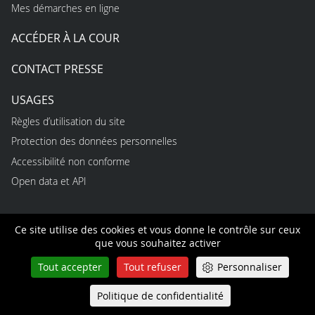
Mes démarches en ligne
ACCÉDER À LA COUR
CONTACT PRESSE
USAGES
Règles d’utilisation du site
Protection des données personnelles
Accessibilité non conforme
Open data et API
INFORMATIONS
Ce site utilise des cookies et vous donne le contrôle sur ceux
que vous souhaitez activer
Optimisez votre expérience utilisateur en vous créant un
Tout accepter
Tout refuser
Personnaliser
compte personnel : gestion de vos notifications et de vos
abonnements, prise de notes à partir de n’importe quelle
Politique de confidentialité
Queue-Fair
Menu
page consultée, création de dossiers thématiques,