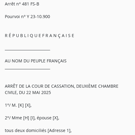
Arrêt n° 481 FS-B
Pourvoi n° Y 23-10.900
R É P U B L I Q U E F R A N Ç A I S E
_________________________
AU NOM DU PEUPLE FRANÇAIS
_________________________
ARRÊT DE LA COUR DE CASSATION, DEUXIÈME CHAMBRE
CIVILE, DU 22 MAI 2025
1°/ M. [K] [X],
2°/ Mme [H] [I], épouse [X],
tous deux domiciliés [Adresse 1],