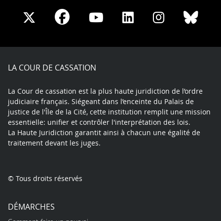
Share
Share
Share
Share
Sha
Share
on
on
on
on
on
on
Facebook
X
Youtube
LinkedIn
Instagram
Blue
play
LA COUR DE CASSATION
La Cour de cassation est la plus haute juridiction de l’ordre
judiciaire français. Siégeant dans l’enceinte du Palais de
justice de l'Île de la Cité, cette institution remplit une mission
essentielle: unifier et contrôler l'interprétation des lois.
La Haute Juridiction garantit ainsi à chacun une égalité de
traitement devant les juges.
© Tous droits réservés
DÉMARCHES