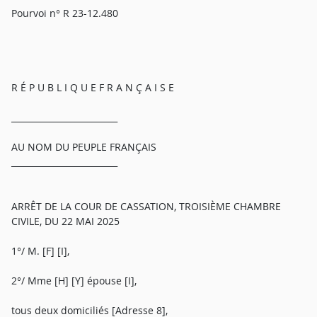
Pourvoi n° R 23-12.480
R É P U B L I Q U E F R A N Ç A I S E
_________________________
AU NOM DU PEUPLE FRANÇAIS
_________________________
ARRÊT DE LA COUR DE CASSATION, TROISIÈME CHAMBRE
CIVILE, DU 22 MAI 2025
1°/ M. [F] [I],
2°/ Mme [H] [Y] épouse [I],
tous deux domiciliés [Adresse 8],