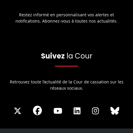
Restez informé en personnalisant vos alertes et
notifications. Abonnez-vous à toutes nos actualités.
Suivez
la Cour
Retrouvez toute l’actualité de la Cour de cassation sur les
réseaux sociaux.
Share
Share
Share
Share
Sha
Share
on
on
on
on
on
on
Facebook
X
Youtube
LinkedIn
Instagram
Blue