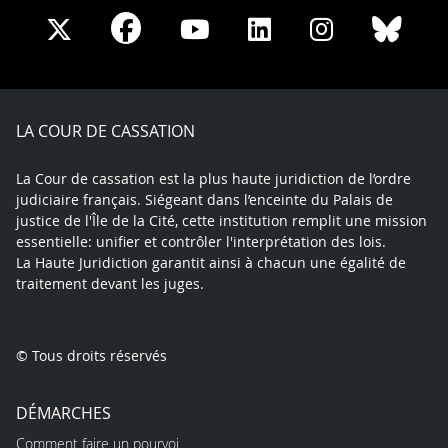
Share
Share
Share
Share
Sha
Share
on
on
on
on
on
on
Facebook
X
Youtube
LinkedIn
Instagram
Blue
play
LA COUR DE CASSATION
La Cour de cassation est la plus haute juridiction de l’ordre
judiciaire français. Siégeant dans l’enceinte du Palais de
justice de l'Île de la Cité, cette institution remplit une mission
essentielle: unifier et contrôler l'interprétation des lois.
La Haute Juridiction garantit ainsi à chacun une égalité de
traitement devant les juges.
© Tous droits réservés
DÉMARCHES
Comment faire un pourvoi