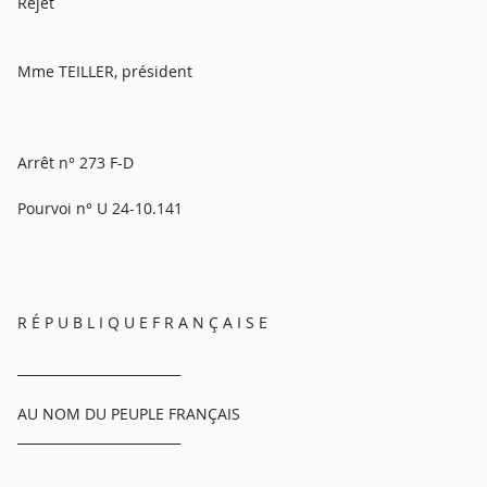
Rejet
Mme TEILLER, président
Arrêt n° 273 F-D
Pourvoi n° U 24-10.141
R É P U B L I Q U E F R A N Ç A I S E
_________________________
AU NOM DU PEUPLE FRANÇAIS
_________________________