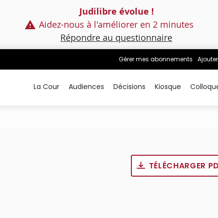
Judilibre évolue !
Aidez-nous à l'améliorer en 2 minutes
Répondre au questionnaire
Gérer mes abonnements
Ajouter
La Cour
Audiences
Décisions
Kiosque
Colloqu
TÉLÉCHARGER P