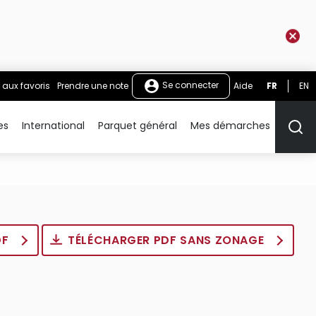
Se connecter
 aux favoris
Prendre une note
Aide
FR
EN
es
International
Parquet général
Mes démarches
Rech
DF
TÉLÉCHARGER PDF SANS ZONAGE