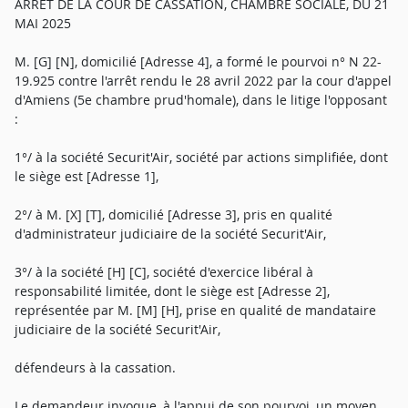
ARRÊT DE LA COUR DE CASSATION, CHAMBRE SOCIALE, DU 21
MAI 2025
M. [G] [N], domicilié [Adresse 4], a formé le pourvoi n° N 22-
19.925 contre l'arrêt rendu le 28 avril 2022 par la cour d'appel
d'Amiens (5e chambre prud'homale), dans le litige l'opposant
:
1°/ à la société Securit'Air, société par actions simplifiée, dont
le siège est [Adresse 1],
2°/ à M. [X] [T], domicilié [Adresse 3], pris en qualité
d'administrateur judiciaire de la société Securit'Air,
3°/ à la société [H] [C], société d'exercice libéral à
responsabilité limitée, dont le siège est [Adresse 2],
représentée par M. [M] [H], prise en qualité de mandataire
judiciaire de la société Securit'Air,
défendeurs à la cassation.
Le demandeur invoque, à l'appui de son pourvoi, un moyen