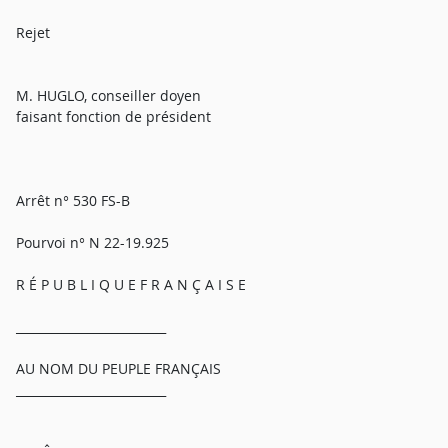
Rejet
M. HUGLO, conseiller doyen
faisant fonction de président
Arrêt n° 530 FS-B
Pourvoi n° N 22-19.925
R É P U B L I Q U E F R A N Ç A I S E
_________________________
AU NOM DU PEUPLE FRANÇAIS
_________________________