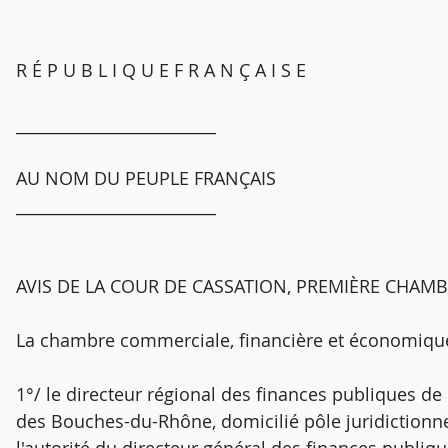
R É P U B L I Q U E F R A N Ç A I S E
_________________________
AU NOM DU PEUPLE FRANÇAIS
_________________________
AVIS DE LA COUR DE CASSATION, PREMIÈRE CHAMBRE
La chambre commerciale, financière et économique,
1°/ le directeur régional des finances publiques d
des Bouches-du-Rhône, domicilié pôle juridictionne