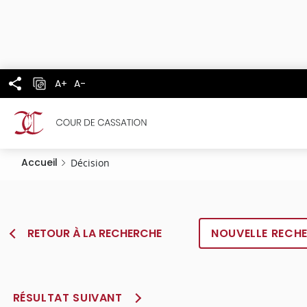
Panneau de gestion des cookies
Aller
au
contenu
principal
A+
A-
Accueil
Décision
RETOUR À LA RECHERCHE
NOUVELLE RECH
RÉSULTAT SUIVANT