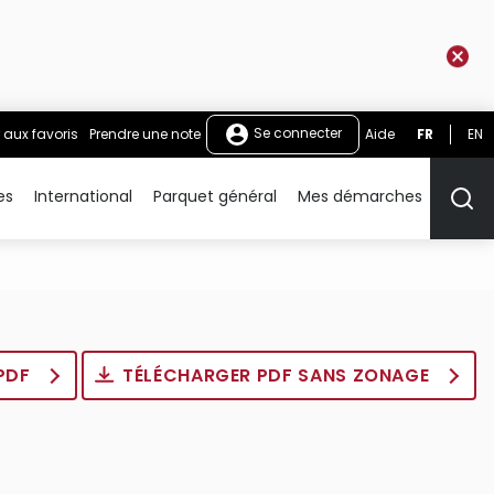
Se connecter
 aux favoris
Prendre une note
Aide
FR
EN
es
International
Parquet général
Mes démarches
Rech
 PDF
TÉLÉCHARGER PDF SANS ZONAGE