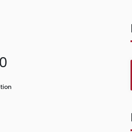
80
tion