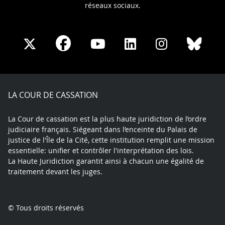
réseaux sociaux.
Share
Share
Share
Share
Sha
Share
on
on
on
on
on
on
Facebook
X
Youtube
LinkedIn
Instagram
Blue
play
LA COUR DE CASSATION
La Cour de cassation est la plus haute juridiction de l’ordre
judiciaire français. Siégeant dans l’enceinte du Palais de
justice de l'Île de la Cité, cette institution remplit une mission
essentielle: unifier et contrôler l'interprétation des lois.
La Haute Juridiction garantit ainsi à chacun une égalité de
traitement devant les juges.
© Tous droits réservés