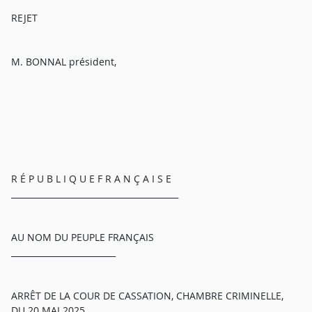
REJET
M. BONNAL président,
R É P U B L I Q U E F R A N Ç A I S E
________________________________________
AU NOM DU PEUPLE FRANÇAIS
_________________________
ARRÊT DE LA COUR DE CASSATION, CHAMBRE CRIMINELLE,
DU 20 MAI 2025