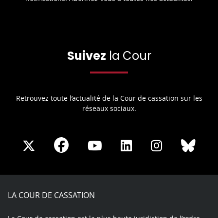
Suivez
la Cour
Retrouvez toute l’actualité de la Cour de cassation sur les
réseaux sociaux.
Share
Share
Share
Share
Sha
Share
on
on
on
on
on
on
Facebook
X
Youtube
LinkedIn
Instagram
Blue
play
LA COUR DE CASSATION