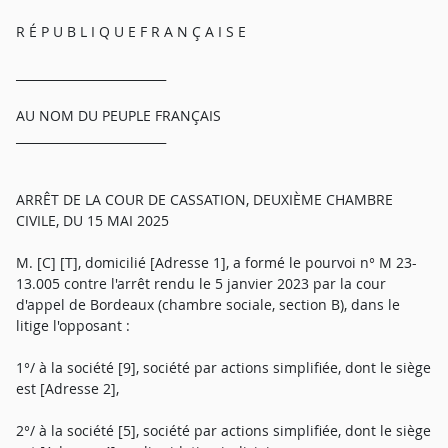
R É P U B L I Q U E F R A N Ç A I S E
_________________________
AU NOM DU PEUPLE FRANÇAIS
_________________________
ARRÊT DE LA COUR DE CASSATION, DEUXIÈME CHAMBRE
CIVILE, DU 15 MAI 2025
M. [C] [T], domicilié [Adresse 1], a formé le pourvoi n° M 23-
13.005 contre l'arrêt rendu le 5 janvier 2023 par la cour
d'appel de Bordeaux (chambre sociale, section B), dans le
litige l'opposant :
1°/ à la société [9], société par actions simplifiée, dont le siège
est [Adresse 2],
2°/ à la société [5], société par actions simplifiée, dont le siège