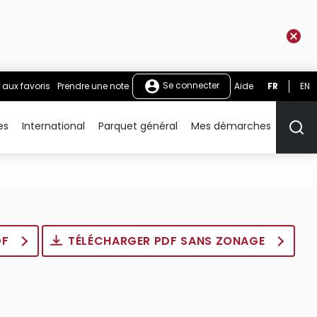
Se connecter
 aux favoris
Prendre une note
Aide
FR
EN
es
International
Parquet général
Mes démarches
Rech
DF
TÉLÉCHARGER PDF SANS ZONAGE