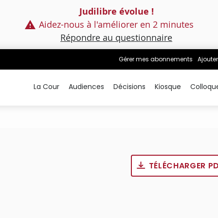
Judilibre évolue !
Aidez-nous à l'améliorer en 2 minutes
Répondre au questionnaire
Gérer mes abonnements
Ajouter
La Cour
Audiences
Décisions
Kiosque
Colloqu
TÉLÉCHARGER P