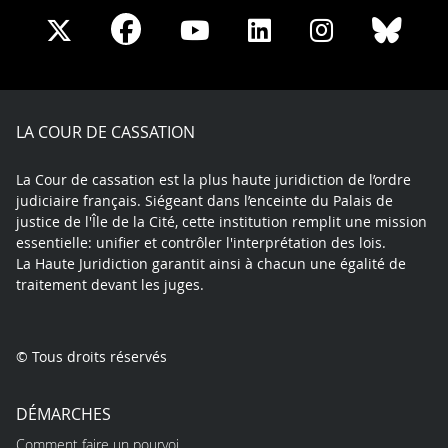
Share
Share
Share
Share
Sha
Share
on
on
on
on
on
on
Facebook
X
Youtube
LinkedIn
Instagram
Blue
play
LA COUR DE CASSATION
La Cour de cassation est la plus haute juridiction de l’ordre
judiciaire français. Siégeant dans l’enceinte du Palais de
justice de l'Île de la Cité, cette institution remplit une mission
essentielle: unifier et contrôler l'interprétation des lois.
La Haute Juridiction garantit ainsi à chacun une égalité de
traitement devant les juges.
© Tous droits réservés
DÉMARCHES
Comment faire un pourvoi