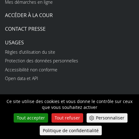
Mes démarches en ligne
ACCÉDER À LA COUR
CONTACT PRESSE
USAGES
Règles d’utilisation du site
Protection des données personnelles
Accessibilité non conforme
Open data et API
INFORMATIONS
Ce site utilise des cookies et vous donne le contrôle sur ceux
que vous souhaitez activer
Optimisez votre expérience utilisateur en vous créant un
Tout accepter
Tout refuser
Personnaliser
compte personnel : gestion de vos notifications et de vos
abonnements, prise de notes à partir de n’importe quelle
Politique de confidentialité
Queue-Fair
page consultée, création de dossiers thématiques,
Menu
enregistrement de vos recherches, gestion de votre agenda…