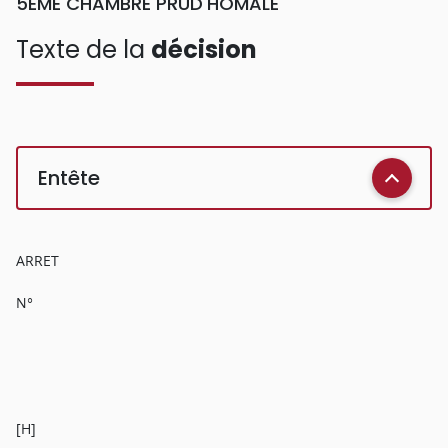
5EME CHAMBRE PRUD'HOMALE
Texte de la
décision
Entête
ARRET
N°
[H]