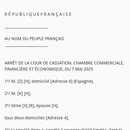
R É P U B L I Q U E F R A N Ç A I S E
_________________________
AU NOM DU PEUPLE FRANÇAIS
_________________________
ARRÊT DE LA COUR DE CASSATION, CHAMBRE COMMERCIALE,
FINANCIÈRE ET ÉCONOMIQUE, DU 7 MAI 2025
1°/ M. [Z] [H], domicilié [Adresse 6] (Espagne),
2°/ M. [K] [H],
3°/ Mme [X] [R], épouse [H],
tous deux domiciliés [Adresse 4],
4°/ la société Orga +, société à responsabilité limitée, dont le