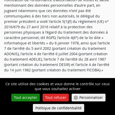
mentionnant des données personnelles d'autre part, en
jugeant néanmoins que ces données n'ont pas été
communiquées à des tiers non autorisés, le délégué du
premier président a violé l'article 5(1)(f) du règlement (UE) n°
2016/679 du 27 avril 2016 relatif à la protection des
personnes physiques à l'égard du traitement des données à
caractère personnel, dit RGPD, l'article 4(6°) de la loi dite «
informatique et libertés » du 6 janvier 1978, ainsi que l'article
7 de l'arrêté du 5 avril 2002 (portant création du traitement
ADONIS), l'article 4 de l'arrêté 6 juillet 2004 (portant création
du traitement ADELIE), l'article 7 de l'arrêté du 28 avril 1987
(portant création du traitement DESIR) et l'article 4 de l'arrêté
du 14 juin 1982 (portant création du traitement FICOBA).»
Réponse de la cour
Ce site utilise des cookies et vous donne le contrôle sur ceux
que vous souhaitez activer
31. En premier lieu, le juge des libertés et de la détention ne
peut être considéré comme un tiers non autorisé au sens des
Tout accepter
Tout refuser
Personnaliser
articles 5 (1) (f) du RGPD et 4(6°) de la loi n° 78-17 du 6 janvier
1978.
Politique de confidentialité
Queue-Fair
Menu