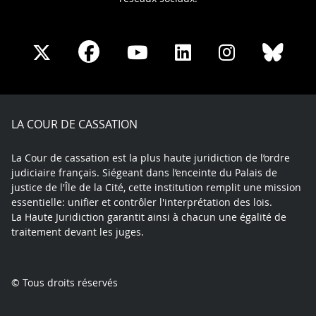
Share
Share
Share
Share
Sha
Share
on
on
on
on
on
on
Facebook
X
Youtube
LinkedIn
Instagram
Blue
play
LA COUR DE CASSATION
La Cour de cassation est la plus haute juridiction de l’ordre
judiciaire français. Siégeant dans l’enceinte du Palais de
justice de l'Île de la Cité, cette institution remplit une mission
essentielle: unifier et contrôler l'interprétation des lois.
La Haute Juridiction garantit ainsi à chacun une égalité de
traitement devant les juges.
© Tous droits réservés