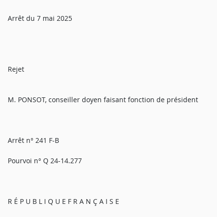
Arrêt du 7 mai 2025
Rejet
M. PONSOT, conseiller doyen faisant fonction de président
Arrêt n° 241 F-B
Pourvoi n° Q 24-14.277
R É P U B L I Q U E F R A N Ç A I S E