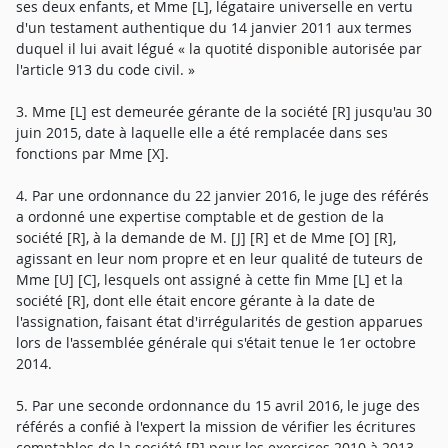
ses deux enfants, et Mme [L], légataire universelle en vertu
d'un testament authentique du 14 janvier 2011 aux termes
duquel il lui avait légué « la quotité disponible autorisée par
l'article 913 du code civil. »
3. Mme [L] est demeurée gérante de la société [R] jusqu'au 30
juin 2015, date à laquelle elle a été remplacée dans ses
fonctions par Mme [X].
4. Par une ordonnance du 22 janvier 2016, le juge des référés
a ordonné une expertise comptable et de gestion de la
société [R], à la demande de M. [J] [R] et de Mme [O] [R],
agissant en leur nom propre et en leur qualité de tuteurs de
Mme [U] [C], lesquels ont assigné à cette fin Mme [L] et la
société [R], dont elle était encore gérante à la date de
l'assignation, faisant état d'irrégularités de gestion apparues
lors de l'assemblée générale qui s'était tenue le 1er octobre
2014.
5. Par une seconde ordonnance du 15 avril 2016, le juge des
référés a confié à l'expert la mission de vérifier les écritures
comptables de la société [R] pour les exercices 2010 à 2013