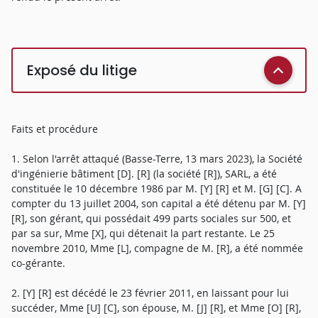
Exposé du litige
Faits et procédure
1. Selon l'arrêt attaqué (Basse-Terre, 13 mars 2023), la Société
d'ingénierie bâtiment [D]. [R] (la société [R]), SARL, a été
constituée le 10 décembre 1986 par M. [Y] [R] et M. [G] [C]. A
compter du 13 juillet 2004, son capital a été détenu par M. [Y]
[R], son gérant, qui possédait 499 parts sociales sur 500, et
par sa sur, Mme [X], qui détenait la part restante. Le 25
novembre 2010, Mme [L], compagne de M. [R], a été nommée
co-gérante.
2. [Y] [R] est décédé le 23 février 2011, en laissant pour lui
succéder, Mme [U] [C], son épouse, M. [J] [R], et Mme [O] [R],