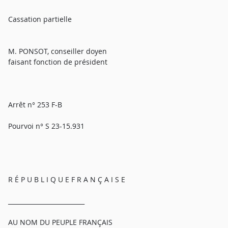
Cassation partielle
M. PONSOT, conseiller doyen
faisant fonction de président
Arrêt n° 253 F-B
Pourvoi n° S 23-15.931
R É P U B L I Q U E F R A N Ç A I S E
_________________________
AU NOM DU PEUPLE FRANÇAIS