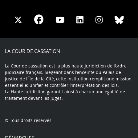
Share
Share
Share
Share
Sha
Share
on
on
on
on
on
on
Facebook
X
Youtube
LinkedIn
Instagram
Blue
play
LA COUR DE CASSATION
La Cour de cassation est la plus haute juridiction de l’ordre
judiciaire français. Siégeant dans l’enceinte du Palais de
justice de l'Île de la Cité, cette institution remplit une mission
essentielle: unifier et contrôler l'interprétation des lois.
La Haute Juridiction garantit ainsi à chacun une égalité de
traitement devant les juges.
© Tous droits réservés