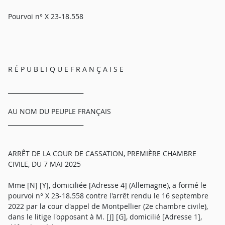
Pourvoi n° X 23-18.558
R É P U B L I Q U E F R A N Ç A I S E
_________________________
AU NOM DU PEUPLE FRANÇAIS
_________________________
ARRÊT DE LA COUR DE CASSATION, PREMIÈRE CHAMBRE
CIVILE, DU 7 MAI 2025
Mme [N] [Y], domiciliée [Adresse 4] (Allemagne), a formé le
pourvoi n° X 23-18.558 contre l'arrêt rendu le 16 septembre
2022 par la cour d'appel de Montpellier (2e chambre civile),
dans le litige l'opposant à M. [J] [G], domicilié [Adresse 1],