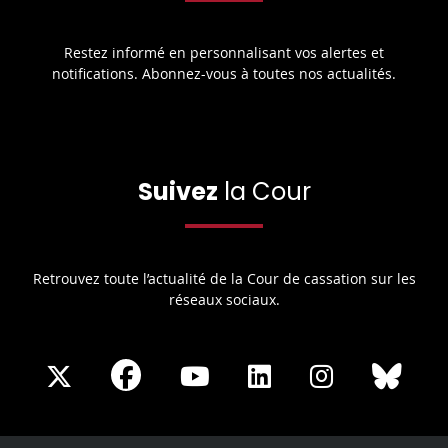
Restez informé en personnalisant vos alertes et
notifications. Abonnez-vous à toutes nos actualités.
Suivez
la Cour
Retrouvez toute l’actualité de la Cour de cassation sur les
réseaux sociaux.
Share
Share
Share
Share
Sha
Share
on
on
on
on
on
on
Facebook
X
Youtube
LinkedIn
Instagram
Blue