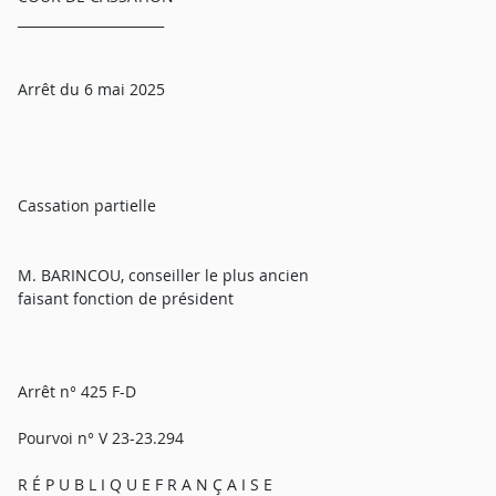
______________________
Arrêt du 6 mai 2025
Cassation partielle
M. BARINCOU, conseiller le plus ancien
faisant fonction de président
Arrêt n° 425 F-D
Pourvoi n° V 23-23.294
R É P U B L I Q U E F R A N Ç A I S E