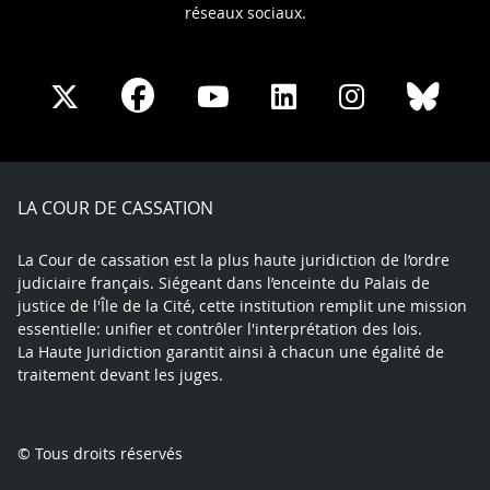
réseaux sociaux.
Share
Share
Share
Share
Sha
Share
on
on
on
on
on
on
Facebook
X
Youtube
LinkedIn
Instagram
Blue
play
LA COUR DE CASSATION
La Cour de cassation est la plus haute juridiction de l’ordre
judiciaire français. Siégeant dans l’enceinte du Palais de
justice de l'Île de la Cité, cette institution remplit une mission
essentielle: unifier et contrôler l'interprétation des lois.
La Haute Juridiction garantit ainsi à chacun une égalité de
traitement devant les juges.
© Tous droits réservés