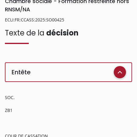
Chambre sociale - Formation restreinte hors
RNSM/NA
ECLI:FR:CCASS:2025:SO00425
Texte de la
décision
Entête
SOC.
ZB1
COUR DE CASSATION