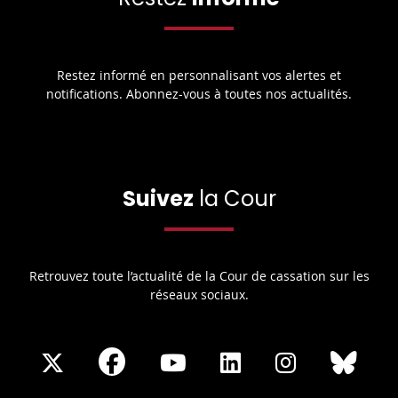
Restez informé en personnalisant vos alertes et
notifications. Abonnez-vous à toutes nos actualités.
Suivez
la Cour
Retrouvez toute l’actualité de la Cour de cassation sur les
réseaux sociaux.
Share
Share
Share
Share
Sha
Share
on
on
on
on
on
on