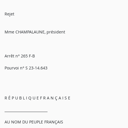
Rejet
Mme CHAMPALAUNE, président
Arrêt n° 265 F-B
Pourvoi n° S 23-14.643
R É P U B L I Q U E F R A N Ç A I S E
_________________________
AU NOM DU PEUPLE FRANÇAIS
_________________________