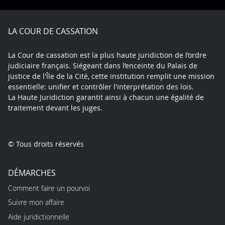
Facebook
X
Youtube
LinkedIn
Instagram
Blue
play
LA COUR DE CASSATION
La Cour de cassation est la plus haute juridiction de l’ordre
judiciaire français. Siégeant dans l’enceinte du Palais de
justice de l'Île de la Cité, cette institution remplit une mission
essentielle: unifier et contrôler l'interprétation des lois.
La Haute Juridiction garantit ainsi à chacun une égalité de
traitement devant les juges.
© Tous droits réservés
DÉMARCHES
Comment faire un pourvoi
Suivre mon affaire
Aide juridictionnelle