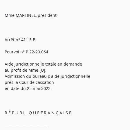
Mme MARTINEL, président
Arrêt n° 411 F-B
Pourvoi n° P 22-20.064
Aide juridictionnelle totale en demande
au profit de Mme [U].
Admission du bureau d'aide juridictionnelle
près la Cour de cassation
en date du 25 mai 2022.
R É P U B L I Q U E F R A N Ç A I S E
_________________________