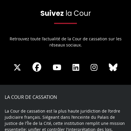
Suivez
la Cour
Retrouvez toute l’actualité de la Cour de cassation sur les
réseaux sociaux.
Share
Share
Share
Share
Sha
Share
on
on
on
on
on
on
Facebook
X
Youtube
LinkedIn
Instagram
Blue
play
LA COUR DE CASSATION
La Cour de cassation est la plus haute juridiction de l’ordre
judiciaire français. Siégeant dans l’enceinte du Palais de
justice de l'Île de la Cité, cette institution remplit une mission
essentielle: unifier et contrôler l'interprétation des lois.