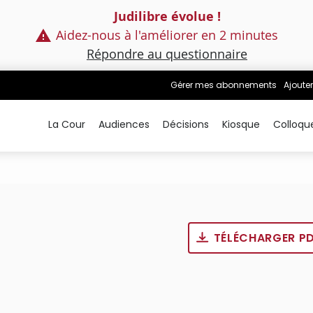
Judilibre évolue !
Aidez-nous à l'améliorer en 2 minutes
Répondre au questionnaire
Gérer mes abonnements
Ajouter
La Cour
Audiences
Décisions
Kiosque
Colloqu
TÉLÉCHARGER P