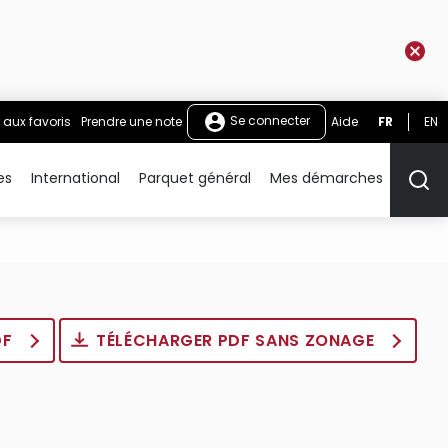
Se connecter
 aux favoris
Prendre une note
Aide
FR
EN
es
International
Parquet général
Mes démarches
Rech
DF
TÉLÉCHARGER PDF SANS ZONAGE