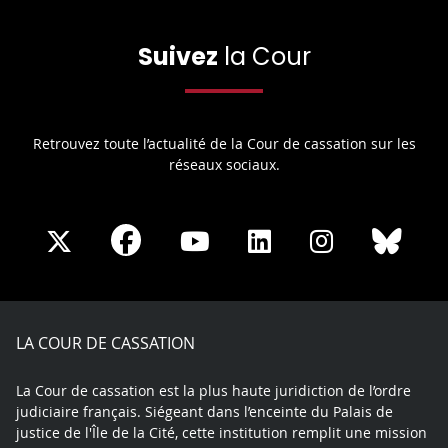
Suivez
la Cour
Retrouvez toute l’actualité de la Cour de cassation sur les
réseaux sociaux.
Share
Share
Share
Share
Sha
Share
on
on
on
on
on
on
Facebook
X
Youtube
LinkedIn
Instagram
Blue
play
LA COUR DE CASSATION
La Cour de cassation est la plus haute juridiction de l’ordre
judiciaire français. Siégeant dans l’enceinte du Palais de
justice de l'Île de la Cité, cette institution remplit une mission