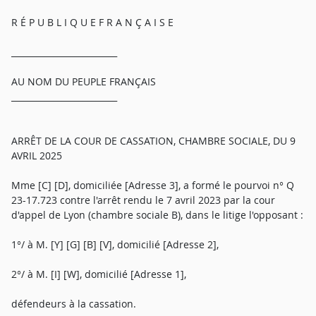
R É P U B L I Q U E F R A N Ç A I S E
_________________________
AU NOM DU PEUPLE FRANÇAIS
_________________________
ARRÊT DE LA COUR DE CASSATION, CHAMBRE SOCIALE, DU 9
AVRIL 2025
Mme [C] [D], domiciliée [Adresse 3], a formé le pourvoi n° Q
23-17.723 contre l'arrêt rendu le 7 avril 2023 par la cour
d'appel de Lyon (chambre sociale B), dans le litige l'opposant :
1°/ à M. [Y] [G] [B] [V], domicilié [Adresse 2],
2°/ à M. [I] [W], domicilié [Adresse 1],
défendeurs à la cassation.