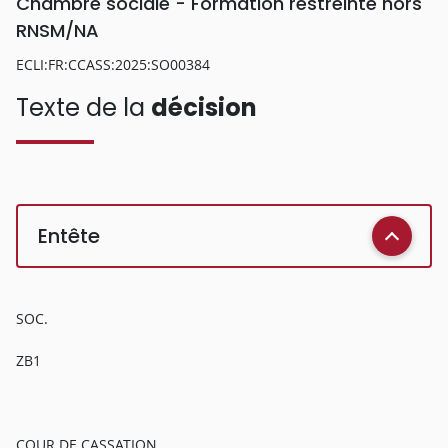
Chambre sociale - Formation restreinte hors
RNSM/NA
ECLI:FR:CCASS:2025:SO00384
Texte de la
décision
Entête
SOC.
ZB1
COUR DE CASSATION