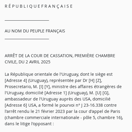
R É P U B L I Q U E F R A N Ç A I S E
_________________________
AU NOM DU PEUPLE FRANÇAIS
_________________________
ARRÊT DE LA COUR DE CASSATION, PREMIÈRE CHAMBRE
CIVILE, DU 2 AVRIL 2025
La République orientale de l'Uruguay, dont le siège est
[Adresse 4] (Uruguay), représentée par Dr [H] [Z],
Prosecretario, M. [I] [Y], ministre des affaires étrangères de
l'Uruguay, domicilié [Adresse 1] (Uruguay), M. [U] [G],
ambassadeur de l'Uruguay auprès des USA, domicilié
[Adresse 6] USA, a formé le pourvoi n° J 23-16.338 contre
l'arrêt rendu le 21 février 2023 par la cour d'appel de Paris
(chambre commerciale internationale - pôle 5, chambre 16),
dans le litige l'opposant :