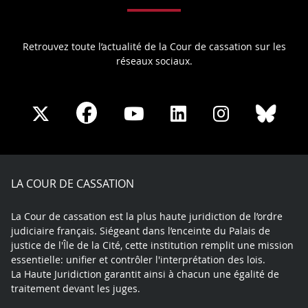
Retrouvez toute l’actualité de la Cour de cassation sur les
réseaux sociaux.
Share
Share
Share
Share
Sha
Share
on
on
on
on
on
on
Facebook
X
Youtube
LinkedIn
Instagram
Blue
play
LA COUR DE CASSATION
La Cour de cassation est la plus haute juridiction de l’ordre
judiciaire français. Siégeant dans l’enceinte du Palais de
justice de l'Île de la Cité, cette institution remplit une mission
essentielle: unifier et contrôler l'interprétation des lois.
La Haute Juridiction garantit ainsi à chacun une égalité de
traitement devant les juges.