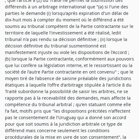
; que l'article 8 (2) du Traité ne permet la soumission des
différends à un arbitrage international que "(a) si l'une des
parties le demande (i) lorsqu'après expiration d'un délai de
dix-huit mois à compter du moment où le différend a été
soumis au tribunal compétent de la Partie contractante sur le
territoire de laquelle l'investissement a été réalisé, ledit
tribunal n'a pas rendu sa décision définitive ; (ii) lorsque la
décision définitive du tribunal susmentionné est
manifestement injuste ou viole les dispositions de l'Accord ;
(b) lorsque la Partie contractante, conformément aux pouvoirs
que lui confère sa législation interne, et le ressortissant ou la
société de l'autre Partie contractante en ont convenu" ; que le
moyen tiré de l'absence de saisine préalable des juridictions
étatiques à laquelle l'offre d'arbitrage stipulée à l'article 8 du
Traité subordonne la possibilité de saisir les arbitres, ne se
rapporte pas à la recevabilité des demandes, mais affecte la
compétence du tribunal arbitral ; qu'en statuant comme elle
l'a fait, motifs pris que "les dispositions précitées n'affectent
pas le consentement de l'Uruguay qui a donné son accord
pour que soit soumis à la juridiction arbitrale ce type de
différend mais concerne seulement les conditions
procédurales de la mise en uvre de son consentement", la