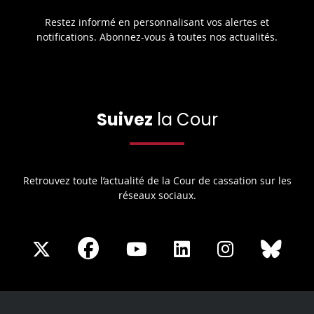
Restez informé en personnalisant vos alertes et
notifications. Abonnez-vous à toutes nos actualités.
Suivez
la Cour
Retrouvez toute l’actualité de la Cour de cassation sur les
réseaux sociaux.
Share
Share
Share
Share
Sha
Share
on
on
on
on
on
on
Facebook
X
Youtube
LinkedIn
Instagram
Blue
play