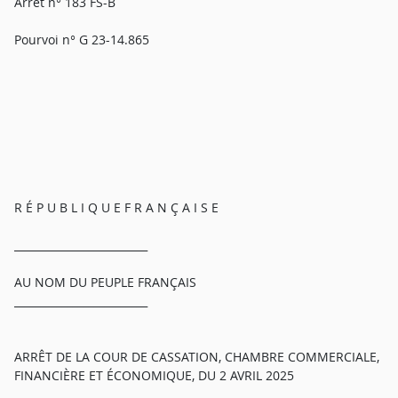
Arrêt n° 183 FS-B
Pourvoi n° G 23-14.865
R É P U B L I Q U E F R A N Ç A I S E
_________________________
AU NOM DU PEUPLE FRANÇAIS
_________________________
ARRÊT DE LA COUR DE CASSATION, CHAMBRE COMMERCIALE,
FINANCIÈRE ET ÉCONOMIQUE, DU 2 AVRIL 2025