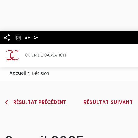
Panneau de gestion des cookies
Aller
au
contenu
principal
A+
A-
Accueil
Décision
RÉSULTAT PRÉCÉDENT
RÉSULTAT SUIVANT