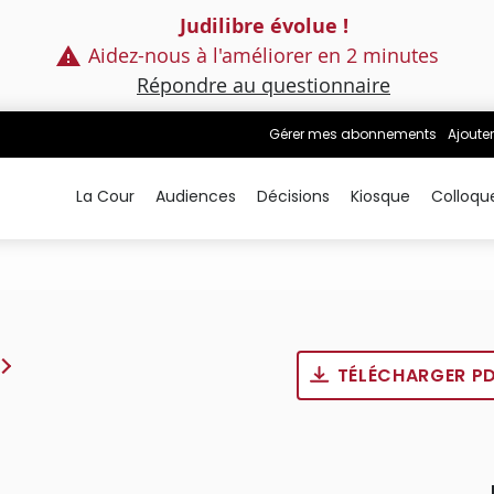
Judilibre évolue !
Aidez-nous à l'améliorer en 2 minutes
Répondre au questionnaire
Gérer mes abonnements
Ajouter
La Cour
Audiences
Décisions
Kiosque
Colloqu
TÉLÉCHARGER P