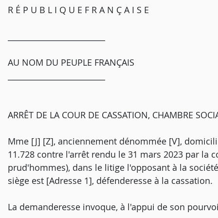
R É P U B L I Q U E F R A N Ç A I S E
_________________________
AU NOM DU PEUPLE FRANÇAIS
_________________________
ARRÊT DE LA COUR DE CASSATION, CHAMBRE SOCIAL
Mme [J] [Z], anciennement dénommée [V], domicilié
11.728 contre l'arrêt rendu le 31 mars 2023 par la 
prud'hommes), dans le litige l'opposant à la société
siège est [Adresse 1], défenderesse à la cassation.
La demanderesse invoque, à l'appui de son pourvo