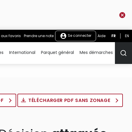
Se connecter
 aux favoris
Prendre une note
Aide
FR
EN
es
International
Parquet général
Mes démarches
Rech
DF
TÉLÉCHARGER PDF SANS ZONAGE