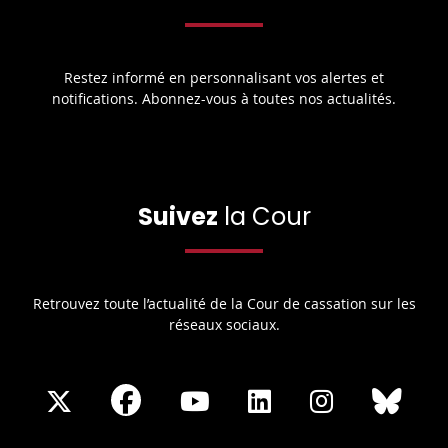
Restez informé en personnalisant vos alertes et
notifications. Abonnez-vous à toutes nos actualités.
Suivez
la Cour
Retrouvez toute l’actualité de la Cour de cassation sur les
réseaux sociaux.
Share
Share
Share
Share
Sha
Share
on
on
on
on
on
on