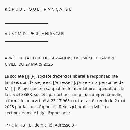
R É P U B L I Q U E F R A N Ç A I S E
_________________________
AU NOM DU PEUPLE FRANÇAIS
_________________________
ARRÊT DE LA COUR DE CASSATION, TROISIÈME CHAMBRE
CIVILE, DU 27 MARS 2025
La société [J] [P], société d'exercice libéral à responsabilité
limitée, dont le siège est [Adresse 2], prise en la personne de
M. [J] [P] agissant en sa qualité de mandataire liquidateur de
la société GB8, société par actions simplifiée unipersonnelle,
a formé le pourvoi n° A 23-17.963 contre l'arrêt rendu le 2 mai
2023 par la cour d'appel de Reims (chambre civile 1re
section), dans le litige l'opposant :
1°/ à M. [B] [L], domicilié [Adresse 3],