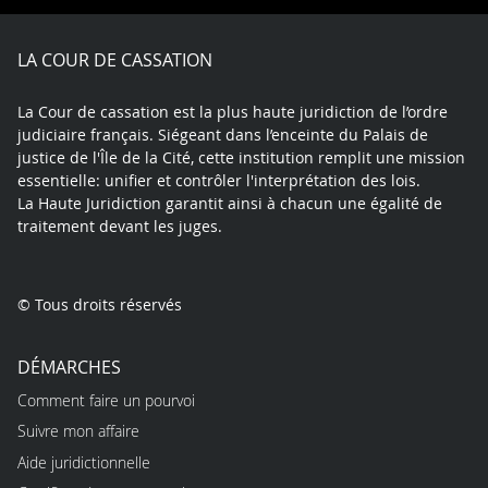
Facebook
X
Youtube
LinkedIn
Instagram
Blue
play
LA COUR DE CASSATION
La Cour de cassation est la plus haute juridiction de l’ordre
judiciaire français. Siégeant dans l’enceinte du Palais de
justice de l'Île de la Cité, cette institution remplit une mission
essentielle: unifier et contrôler l'interprétation des lois.
La Haute Juridiction garantit ainsi à chacun une égalité de
traitement devant les juges.
© Tous droits réservés
DÉMARCHES
Comment faire un pourvoi
Suivre mon affaire
Aide juridictionnelle