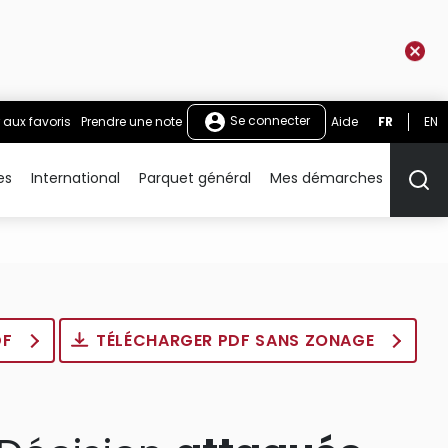
Se connecter
 aux favoris
Prendre une note
Aide
FR
EN
es
International
Parquet général
Mes démarches
Rech
DF
TÉLÉCHARGER PDF SANS ZONAGE