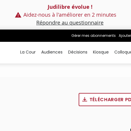
Judilibre évolue !
Aidez-nous à l'améliorer en 2 minutes
Répondre au questionnaire
Gérer mes abonnements
Ajouter
La Cour
Audiences
Décisions
Kiosque
Colloqu
TÉLÉCHARGER P