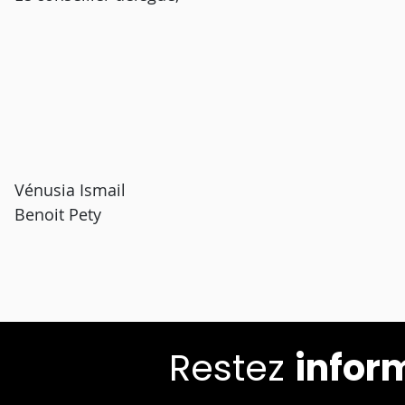
Vénusia Ismail
Benoit Pety
Restez
infor