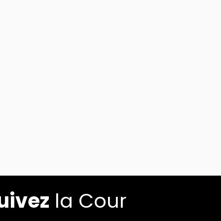
uivez
la Cour