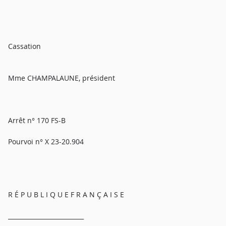
Cassation
Mme CHAMPALAUNE, président
Arrêt n° 170 FS-B
Pourvoi n° X 23-20.904
R É P U B L I Q U E F R A N Ç A I S E
_________________________