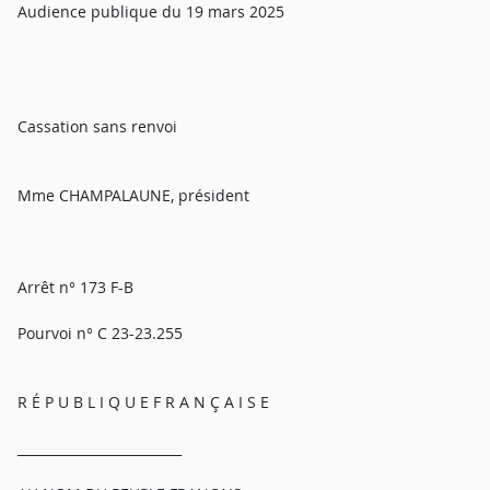
Audience publique du 19 mars 2025
Cassation sans renvoi
Mme CHAMPALAUNE, président
Arrêt n° 173 F-B
Pourvoi n° C 23-23.255
R É P U B L I Q U E F R A N Ç A I S E
_________________________