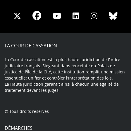
Share
Share
Share
Share
Sha
Share
on
on
on
on
on
on
Facebook
X
Youtube
LinkedIn
Instagram
Blue
play
LA COUR DE CASSATION
La Cour de cassation est la plus haute juridiction de l’ordre
judiciaire français. Siégeant dans l’enceinte du Palais de
justice de l'Île de la Cité, cette institution remplit une mission
essentielle: unifier et contrôler l'interprétation des lois.
La Haute Juridiction garantit ainsi à chacun une égalité de
traitement devant les juges.
© Tous droits réservés
DÉMARCHES