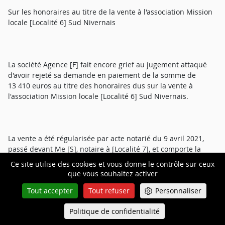
Sur les honoraires au titre de la vente à l'association Mission
locale [Localité 6] Sud Nivernais
La société Agence [F] fait encore grief au jugement attaqué
d'avoir rejeté sa demande en paiement de la somme de
13 410 euros au titre des honoraires dus sur la vente à
l'association Mission locale [Localité 6] Sud Nivernais.
La vente a été régularisée par acte notarié du 9 avril 2021,
passé devant Me [S], notaire à [Localité 7], et comporte la
clause suivante : « Les parties déclarent que les présentes
Ce site utilise des cookies et vous donne le contrôle sur ceux
conventions ont été négociées directement entre elles, sans
que vous souhaitez activer
le concours ni la participation d'un intermédiaire. Si cette
Tout accepter
Tout refuser
Personnaliser
affirmation se révélait erronée, les éventuels honoraires de
cet intermédiaire seraient à la charge de l'auteur de la
Politique de confidentialité
Queue-Fair
déclaration inexacte ».
Menu