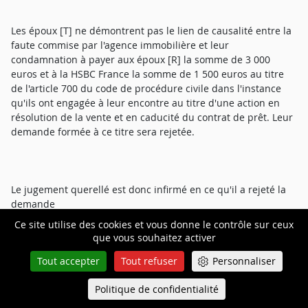
Les époux [T] ne démontrent pas le lien de causalité entre la
faute commise par l'agence immobilière et leur
condamnation à payer aux époux [R] la somme de 3 000
euros et à la HSBC France la somme de 1 500 euros au titre
de l'article 700 du code de procédure civile dans l'instance
qu'ils ont engagée à leur encontre au titre d'une action en
résolution de la vente et en caducité du contrat de prêt. Leur
demande formée à ce titre sera rejetée.
Le jugement querellé est donc infirmé en ce qu'il a rejeté la
demande
Ce site utilise des cookies et vous donne le contrôle sur ceux
indemnitaire des époux [T].
que vous souhaitez activer
Tout accepter
Tout refuser
Personnaliser
Sur les dépens et les frais irrépétibles de l'article 700 du code
de procédure civile :
Politique de confidentialité
Queue-Fair
Menu