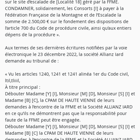
sur le site d’escalade de [Localité 18] géré par la FFME.
CONDAMNER, solidairement, les Consorts [I] à payer à la
Fédération Française de la Montagne et de l’Escalade la
somme de 2.500,00 € sur le fondement des dispositions de
l’article 700 du Code de procédure civile, ainsi qu’aux entiers
dépens de la procédure ».
Aux termes de ses dernières écritures notifiées par la voie
électronique le 23 décembre 2022, la société Allianz Iard
demande au tribunal de :
« Vu les articles 1240, 1241 et 1241 alinéa 1er du Code civil,
ltil,tliiil,
À titre principal :
Débouter Madame [Y] [I], Monsieur [M] [D], Monsieur [S] [I] et
Madame [B] [C], la CPAM DE HAUTE VIENNE de leurs
demandes à l’encontre de la FFME et la Société ALLIANZ IARD
en ce qu’ils ne démontrent pas que la responsabilité pour
faute de la FFME peut être engagée.
Débouter Madame [Y] [I], Monsieur [M] [D], Monsieur [S] [I] et
Madame [B] [C] la CPAM DE HAUTE VIENNE de leurs
demandes à l’encontre de la FFME et la Société ALLIANZ IARD