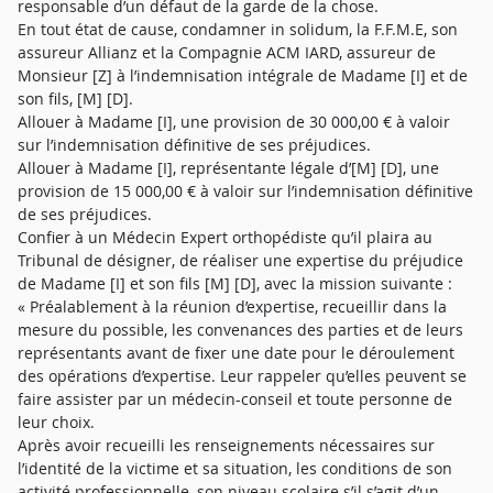
responsable d’un défaut de la garde de la chose.
En tout état de cause, condamner in solidum, la F.F.M.E, son
assureur Allianz et la Compagnie ACM IARD, assureur de
Monsieur [Z] à l’indemnisation intégrale de Madame [I] et de
son fils, [M] [D].
Allouer à Madame [I], une provision de 30 000,00 € à valoir
sur l’indemnisation définitive de ses préjudices.
Allouer à Madame [I], représentante légale d’[M] [D], une
provision de 15 000,00 € à valoir sur l’indemnisation définitive
de ses préjudices.
Confier à un Médecin Expert orthopédiste qu’il plaira au
Tribunal de désigner, de réaliser une expertise du préjudice
de Madame [I] et son fils [M] [D], avec la mission suivante :
« Préalablement à la réunion d’expertise, recueillir dans la
mesure du possible, les convenances des parties et de leurs
représentants avant de fixer une date pour le déroulement
des opérations d’expertise. Leur rappeler qu’elles peuvent se
faire assister par un médecin-conseil et toute personne de
leur choix.
Après avoir recueilli les renseignements nécessaires sur
l’identité de la victime et sa situation, les conditions de son
activité professionnelle, son niveau scolaire s’il s’agit d’un