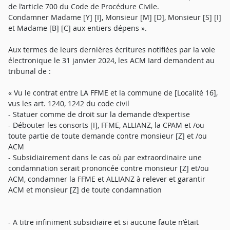
de l’article 700 du Code de Procédure Civile.
Condamner Madame [Y] [I], Monsieur [M] [D], Monsieur [S] [I]
et Madame [B] [C] aux entiers dépens ».
Aux termes de leurs dernières écritures notifiées par la voie
électronique le 31 janvier 2024, les ACM Iard demandent au
tribunal de :
« Vu le contrat entre LA FFME et la commune de [Localité 16],
vus les art. 1240, 1242 du code civil
- Statuer comme de droit sur la demande d’expertise
- Débouter les consorts [I], FFME, ALLIANZ, la CPAM et /ou
toute partie de toute demande contre monsieur [Z] et /ou
ACM
- Subsidiairement dans le cas où par extraordinaire une
condamnation serait prononcée contre monsieur [Z] et/ou
ACM, condamner la FFME et ALLIANZ à relever et garantir
ACM et monsieur [Z] de toute condamnation
- A titre infiniment subsidiaire et si aucune faute n’était