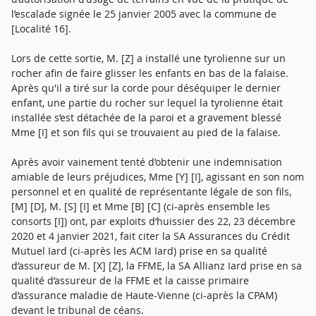
l’escalade signée le 25 janvier 2005 avec la commune de
[Localité 16].
Lors de cette sortie, M. [Z] a installé une tyrolienne sur un
rocher afin de faire glisser les enfants en bas de la falaise.
Après qu'il a tiré sur la corde pour déséquiper le dernier
enfant, une partie du rocher sur lequel la tyrolienne était
installée s’est détachée de la paroi et a gravement blessé
Mme [I] et son fils qui se trouvaient au pied de la falaise.
Après avoir vainement tenté d’obtenir une indemnisation
amiable de leurs préjudices, Mme [Y] [I], agissant en son nom
personnel et en qualité de représentante légale de son fils,
[M] [D], M. [S] [I] et Mme [B] [C] (ci-après ensemble les
consorts [I]) ont, par exploits d’huissier des 22, 23 décembre
2020 et 4 janvier 2021, fait citer la SA Assurances du Crédit
Mutuel Iard (ci-après les ACM Iard) prise en sa qualité
d’assureur de M. [X] [Z], la FFME, la SA Allianz Iard prise en sa
qualité d’assureur de la FFME et la caisse primaire
d’assurance maladie de Haute-Vienne (ci-après la CPAM)
devant le tribunal de céans.