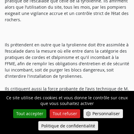
pratique de l'escalade que celle de la tyrolienne. Ils affirment
alors que l’utilisation du site, tous les mois, par les pompiers
exigeait une vigilance accrue et un contrôle strict de l’état des
rochers.
Ils prétendent en outre que la tyrolienne doit être assimilée à
l’escalade dans la mesure où elle entre dans la catégorie des
pratiques de cordes et d’alpinisme et qu'il incombait à la
FFME, afin de remplir les obligations d'entretien et de sécurité
lui incombant, soit de purger les blocs dangereux, soit
d'interdire l'installation de tyroliennes.
Ils critiquent aussi la force probante de l'avis technique de M.
[R] [F], mandaté par la société Allianz Iard, aux motifs que
Ce site utilise des cookies et vous donne le contrôle sur ceux
celui-ci n'a pas de compétence en géologie ou en
que vous souhaitez activer
hydrogéologie contrairement à l’expert du Bureau des
Tout accepter
Tout refuser
Personnaliser
recherches géologiques et minières (ci-après le BRGM)
désigné dans le cadre de l’enquête pénale, qu'il s'est rendu
Politique de confidentialité
Queue-Fair
sur les lieux près de six ans après l'accident et s’est basé sur
Menu
les constatations de la police et du BRGM pour élaborer son