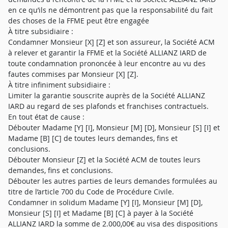
en ce qu’ils ne démontrent pas que la responsabilité du fait
des choses de la FFME peut être engagée
À titre subsidiaire :
Condamner Monsieur [X] [Z] et son assureur, la Société ACM
à relever et garantir la FFME et la Société ALLIANZ IARD de
toute condamnation prononcée à leur encontre au vu des
fautes commises par Monsieur [X] [Z].
À titre infiniment subsidiaire :
Limiter la garantie souscrite auprès de la Société ALLIANZ
IARD au regard de ses plafonds et franchises contractuels.
En tout état de cause :
Débouter Madame [Y] [I], Monsieur [M] [D], Monsieur [S] [I] et
Madame [B] [C] de toutes leurs demandes, fins et
conclusions.
Débouter Monsieur [Z] et la Société ACM de toutes leurs
demandes, fins et conclusions.
Débouter les autres parties de leurs demandes formulées au
titre de l’article 700 du Code de Procédure Civile.
Condamner in solidum Madame [Y] [I], Monsieur [M] [D],
Monsieur [S] [I] et Madame [B] [C] à payer à la Société
ALLIANZ IARD la somme de 2.000,00€ au visa des dispositions