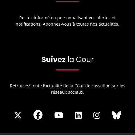
Restez informé en personnalisant vos alertes et
notifications. Abonnez-vous à toutes nos actualités.
Suivez
la Cour
Retrouvez toute l’actualité de la Cour de cassation sur les
réseaux sociaux.
Share
Share
Share
Share
Sha
Share
on
on
on
on
on
on
Facebook
X
Youtube
LinkedIn
Instagram
Blue