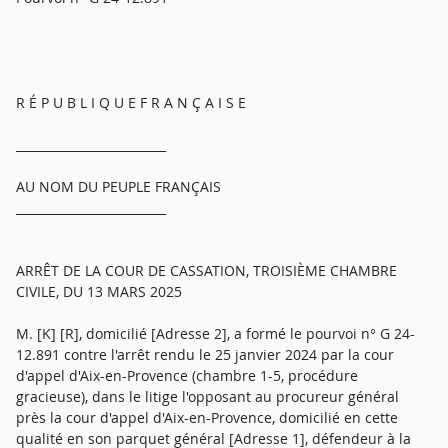
R É P U B L I Q U E F R A N Ç A I S E
_________________________
AU NOM DU PEUPLE FRANÇAIS
_________________________
ARRÊT DE LA COUR DE CASSATION, TROISIÈME CHAMBRE
CIVILE, DU 13 MARS 2025
M. [K] [R], domicilié [Adresse 2], a formé le pourvoi n° G 24-
12.891 contre l'arrêt rendu le 25 janvier 2024 par la cour
d'appel d'Aix-en-Provence (chambre 1-5, procédure
gracieuse), dans le litige l'opposant au procureur général
près la cour d'appel d'Aix-en-Provence, domicilié en cette
qualité en son parquet général [Adresse 1], défendeur à la