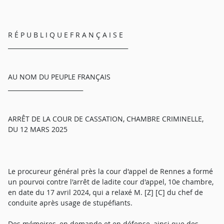
R É P U B L I Q U E F R A N Ç A I S E
________________________________________
AU NOM DU PEUPLE FRANÇAIS
_________________________
ARRÊT DE LA COUR DE CASSATION, CHAMBRE CRIMINELLE,
DU 12 MARS 2025
Le procureur général près la cour d'appel de Rennes a formé
un pourvoi contre l'arrêt de ladite cour d'appel, 10e chambre,
en date du 17 avril 2024, qui a relaxé M. [Z] [C] du chef de
conduite après usage de stupéfiants.
Des mémoires, en demande et en défense, ainsi que des