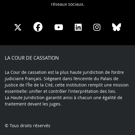
réseaux sociaux.
Share
Share
Share
Share
Sha
Share
on
on
on
on
on
on
Facebook
X
Youtube
LinkedIn
Instagram
Blue
play
LA COUR DE CASSATION
La Cour de cassation est la plus haute juridiction de l’ordre
judiciaire français. Siégeant dans l’enceinte du Palais de
justice de l'Île de la Cité, cette institution remplit une mission
essentielle: unifier et contrôler l'interprétation des lois.
La Haute Juridiction garantit ainsi à chacun une égalité de
traitement devant les juges.
© Tous droits réservés