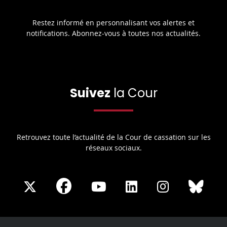
Restez informé en personnalisant vos alertes et
notifications. Abonnez-vous à toutes nos actualités.
Suivez
la Cour
Retrouvez toute l’actualité de la Cour de cassation sur les
réseaux sociaux.
Share
Share
Share
Share
Sha
Share
on
on
on
on
on
on
Facebook
X
Youtube
LinkedIn
Instagram
Blue