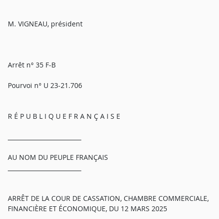
M. VIGNEAU, président
Arrêt n° 35 F-B
Pourvoi n° U 23-21.706
R É P U B L I Q U E F R A N Ç A I S E
_________________________
AU NOM DU PEUPLE FRANÇAIS
_________________________
ARRÊT DE LA COUR DE CASSATION, CHAMBRE COMMERCIALE,
FINANCIÈRE ET ÉCONOMIQUE, DU 12 MARS 2025