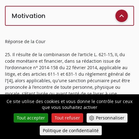
Motivation
Réponse de la Cour
25. Il résulte de la combinaison de l'article L. 621-15, II, du
code monétaire et financier, dans sa rédaction issue de
l'ordonnance n° 2014-158 du 22 février 2014, applicable au
litige, et des articles 611-1 et 631-1 du règlement général de
l'[4], alors applicables, qu'une sanction pécuniaire peut être
prononcée à l'encontre de toute personne, physique ou
morale, s'étant livrée ou ayant tenté de se livrer à une
manipulation de cours.
Ce site utilise des cookies et vous donne le contrôle sur ceux
que vous souhaitez activer
26. L'arrêt retient que M. [P], fondateur et unique gérant de la
Tout accepter
Tout refuser
Personnaliser
société GDT, est personnellement responsable de l'activité de
négociation de cette société et qu'il a décidé et mis en uvre
Politique de confidentialité
Queue-Fair
les interventions litigieuses réalisées au nom de la société
Menu