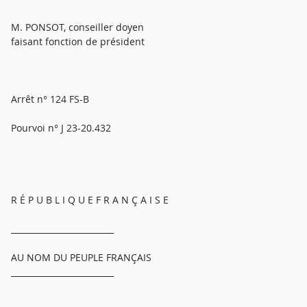
M. PONSOT, conseiller doyen
faisant fonction de président
Arrêt n° 124 FS-B
Pourvoi n° J 23-20.432
R É P U B L I Q U E F R A N Ç A I S E
_________________________
AU NOM DU PEUPLE FRANÇAIS
_________________________