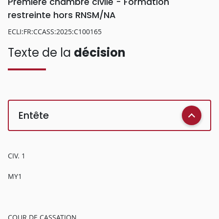
Première chambre civile - Formation
restreinte hors RNSM/NA
ECLI:FR:CCASS:2025:C100165
Texte de la
décision
Entête
CIV. 1
MY1
COUR DE CASSATION