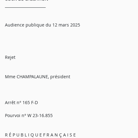
______________________
Audience publique du 12 mars 2025
Rejet
Mme CHAMPALAUNE, président
Arrêt n° 165 F-D
Pourvoi n° W 23-16.855
R É P U B L I Q U E F R A N Ç A I S E