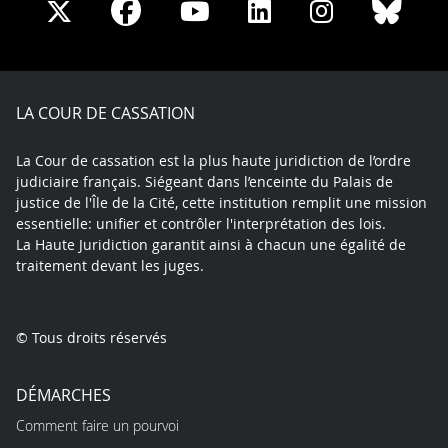
Share
Share
Share
Share
Sha
Share
on
on
on
on
on
on
Facebook
X
Youtube
LinkedIn
Instagram
Blue
play
LA COUR DE CASSATION
La Cour de cassation est la plus haute juridiction de l’ordre
judiciaire français. Siégeant dans l’enceinte du Palais de
justice de l'Île de la Cité, cette institution remplit une mission
essentielle: unifier et contrôler l'interprétation des lois.
La Haute Juridiction garantit ainsi à chacun une égalité de
traitement devant les juges.
© Tous droits réservés
DÉMARCHES
Comment faire un pourvoi