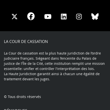
Share
Share
Share
Share
Sha
Share
on
on
on
on
on
on
Facebook
X
Youtube
LinkedIn
Instagram
Blue
play
LA COUR DE CASSATION
La Cour de cassation est la plus haute juridiction de l’ordre
judiciaire français. Siégeant dans l’enceinte du Palais de
justice de l'Île de la Cité, cette institution remplit une mission
essentielle: unifier et contrôler l'interprétation des lois.
La Haute Juridiction garantit ainsi à chacun une égalité de
traitement devant les juges.
© Tous droits réservés