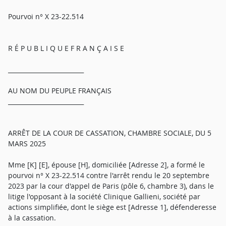
Pourvoi n° X 23-22.514
R É P U B L I Q U E F R A N Ç A I S E
_________________________
AU NOM DU PEUPLE FRANÇAIS
_________________________
ARRÊT DE LA COUR DE CASSATION, CHAMBRE SOCIALE, DU 5
MARS 2025
Mme [K] [E], épouse [H], domiciliée [Adresse 2], a formé le
pourvoi n° X 23-22.514 contre l'arrêt rendu le 20 septembre
2023 par la cour d'appel de Paris (pôle 6, chambre 3), dans le
litige l'opposant à la société Clinique Gallieni, société par
actions simplifiée, dont le siège est [Adresse 1], défenderesse
à la cassation.