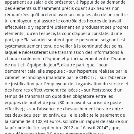
appartient au salarié de présenter, à l'appui de sa demande,
des éléments suffisamment précis quant aux heures non
rémunérées qu'il prétend avoir accomplies afin de permettre
à l'employeur, qui assure le contrôle des heures de travail
effectuées, d'y répondre utilement en produisant ses propres
éléments ; qu'en l'espèce, la cour d'appel a constaté, d'une
part, que ''la salariée soutient que le personnel soignant est
systématiquement tenu de veiller à la continuité des soins,
laquelle nécessiterait une transmission des informations à
chaque roulement d'équipe et principalement entre l'équipe
de nuit et l'équipe de jour'', d'autre part, que, ''pour
démontrer cela, elle s'appuie : - sur l'expertise réalisée par le
cabinet Technologia (mandaté par le CHSCT) ; - sur l'absence
de justification par l'employeur de l'organisation du service et
des horaires effectivement réalisées ; - sur l'existence d'un
temps de transmission quotidien obligatoire entre les
équipes de nuit et de jour (30 min avant sa prise de poste
effective) ; - sur l'absence de chevauchement horaire entre
ces deux équipes'' et, enfin, qu' ''elle sollicite le paiement de
la somme de 3 102,93 euros, sollicite un rappel de salaire sur
la période du 1er septembre 2012 au 16 avril 2014'' ; que,
pour débouter Mme [H] de sa demande d'heures