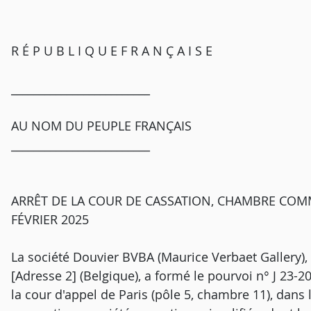
R É P U B L I Q U E F R A N Ç A I S E
_________________________
AU NOM DU PEUPLE FRANÇAIS
_________________________
ARRÊT DE LA COUR DE CASSATION, CHAMBRE COMM
FÉVRIER 2025
La société Douvier BVBA (Maurice Verbaet Gallery), s
[Adresse 2] (Belgique), a formé le pourvoi n° J 23-20
la cour d'appel de Paris (pôle 5, chambre 11), dans l