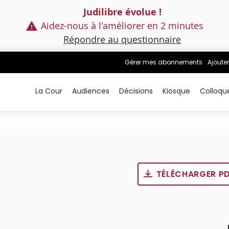
Judilibre évolue !
Aidez-nous à l'améliorer en 2 minutes
Répondre au questionnaire
Gérer mes abonnements
Ajouter
La Cour
Audiences
Décisions
Kiosque
Colloqu
TÉLÉCHARGER P