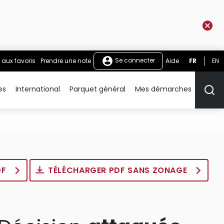
Se connecter
 aux favoris
Prendre une note
Aide
FR
EN
es
International
Parquet général
Mes démarches
Rech
DF
TÉLÉCHARGER PDF SANS ZONAGE