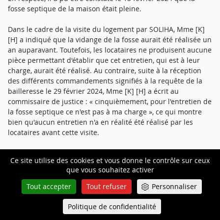
fosse septique de la maison était pleine.
Dans le cadre de la visite du logement par SOLIHA, Mme [K]
[H] a indiqué que la vidange de la fosse aurait été réalisée un
an auparavant. Toutefois, les locataires ne produisent aucune
pièce permettant d'établir que cet entretien, qui est à leur
charge, aurait été réalisé. Au contraire, suite à la réception
des différents commandements signifiés à la requête de la
bailleresse le 29 février 2024, Mme [K] [H] a écrit au
commissaire de justice : « cinquièmement, pour l'entretien de
la fosse septique ce n'est pas à ma charge », ce qui montre
bien qu'aucun entretien n'a en réalité été réalisé par les
locataires avant cette visite.
Mme [I] [Y] épouse [E] établit pour sa part avoir fait réaliser
Ce site utilise des cookies et vous donne le contrôle sur ceux
un pompage et nettoyage de la fosse septique, outre un
que vous souhaitez activer
pompage, nettoyage et curage du puits perdu le 29 octobre
2021.
Tout accepter
Tout refuser
Personnaliser
Par ailleurs, elle a fait réaliser une visite du dispositif
Politique de confidentialité
Queue-Fair
Menu
d'assainissement le 18 juin 2024, postérieurement à la visite