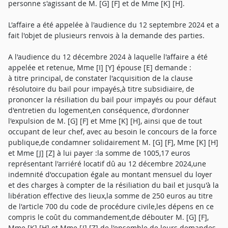
personne s'agissant de M. [G] [F] et de Mme [K] [H].
L'affaire a été appelée à l'audience du 12 septembre 2024 et a
fait l'objet de plusieurs renvois à la demande des parties.
A l'audience du 12 décembre 2024 à laquelle l'affaire a été
appelée et retenue, Mme [I] [Y] épouse [E] demande :
à titre principal, de constater l'acquisition de la clause
résolutoire du bail pour impayés,à titre subsidiaire, de
prononcer la résiliation du bail pour impayés ou pour défaut
d'entretien du logement,en conséquence, d'ordonner
l'expulsion de M. [G] [F] et Mme [K] [H], ainsi que de tout
occupant de leur chef, avec au besoin le concours de la force
publique,de condamner solidairement M. [G] [F], Mme [K] [H]
et Mme [J] [Z] à lui payer :la somme de 1005,17 euros
représentant l'arriéré locatif dû au 12 décembre 2024,une
indemnité d'occupation égale au montant mensuel du loyer
et des charges à compter de la résiliation du bail et jusqu'à la
libération effective des lieux,la somme de 250 euros au titre
de l'article 700 du code de procédure civile,les dépens en ce
compris le coût du commandement,de débouter M. [G] [F],
Mme [K] [H] et Mme [J] [Z] de l'ensemble de leurs demandes.