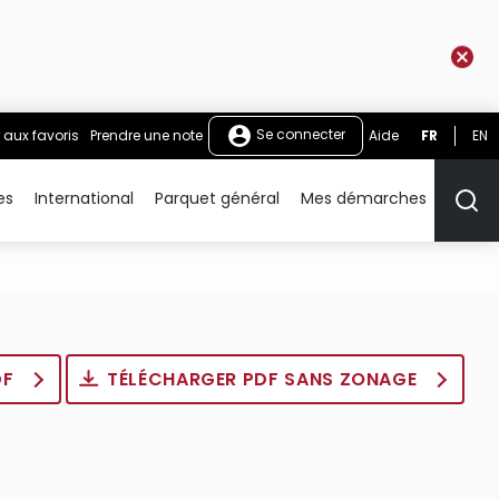
Se connecter
 aux favoris
Prendre une note
Aide
FR
EN
es
International
Parquet général
Mes démarches
Rech
DF
TÉLÉCHARGER PDF SANS ZONAGE