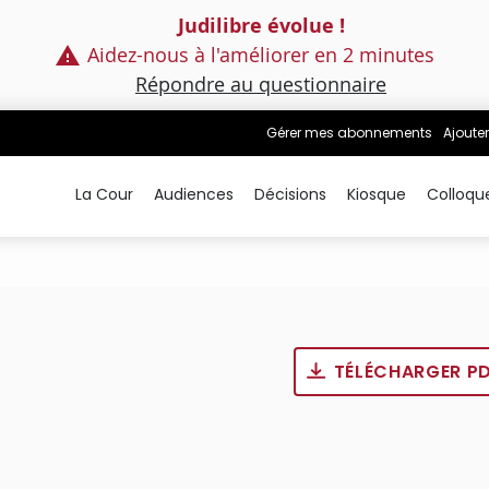
Judilibre évolue !
Aidez-nous à l'améliorer en 2 minutes
Répondre au questionnaire
Gérer mes abonnements
Ajouter
La Cour
Audiences
Décisions
Kiosque
Colloqu
TÉLÉCHARGER P