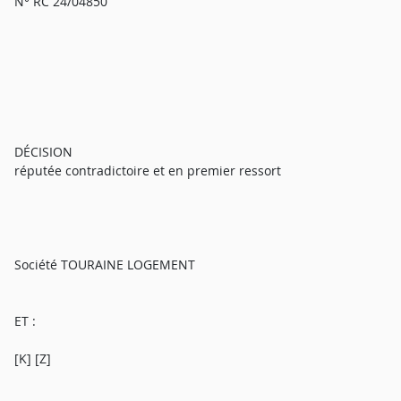
N° RC 24/04850
DÉCISION
réputée contradictoire et en premier ressort
Société TOURAINE LOGEMENT
ET :
[K] [Z]