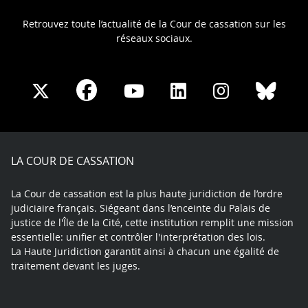
Retrouvez toute l’actualité de la Cour de cassation sur les
réseaux sociaux.
Share
Share
Share
Share
Sha
Share
on
on
on
on
on
on
Facebook
X
Youtube
LinkedIn
Instagram
Blue
play
LA COUR DE CASSATION
La Cour de cassation est la plus haute juridiction de l’ordre
judiciaire français. Siégeant dans l’enceinte du Palais de
justice de l'Île de la Cité, cette institution remplit une mission
essentielle: unifier et contrôler l'interprétation des lois.
La Haute Juridiction garantit ainsi à chacun une égalité de
traitement devant les juges.