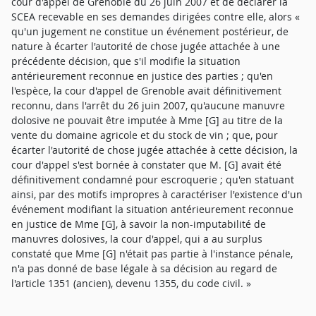
cour d'appel de Grenoble du 26 juin 2007 et de déclarer la
SCEA recevable en ses demandes dirigées contre elle, alors «
qu'un jugement ne constitue un événement postérieur, de
nature à écarter l'autorité de chose jugée attachée à une
précédente décision, que s'il modifie la situation
antérieurement reconnue en justice des parties ; qu'en
l'espèce, la cour d'appel de Grenoble avait définitivement
reconnu, dans l'arrêt du 26 juin 2007, qu'aucune manuvre
dolosive ne pouvait être imputée à Mme [G] au titre de la
vente du domaine agricole et du stock de vin ; que, pour
écarter l'autorité de chose jugée attachée à cette décision, la
cour d'appel s'est bornée à constater que M. [G] avait été
définitivement condamné pour escroquerie ; qu'en statuant
ainsi, par des motifs impropres à caractériser l'existence d'un
événement modifiant la situation antérieurement reconnue
en justice de Mme [G], à savoir la non-imputabilité de
manuvres dolosives, la cour d'appel, qui a au surplus
constaté que Mme [G] n'était pas partie à l'instance pénale,
n'a pas donné de base légale à sa décision au regard de
l'article 1351 (ancien), devenu 1355, du code civil. »