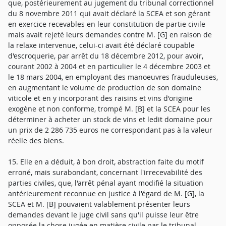
que, postérieurement au jugement du tribunal correctionnel
du 8 novembre 2011 qui avait déclaré la SCEA et son gérant
en exercice recevables en leur constitution de partie civile
mais avait rejeté leurs demandes contre M. [G] en raison de
la relaxe intervenue, celui-ci avait été déclaré coupable
d'escroquerie, par arrêt du 18 décembre 2012, pour avoir,
courant 2002 à 2004 et en particulier le 4 décembre 2003 et
le 18 mars 2004, en employant des manoeuvres frauduleuses,
en augmentant le volume de production de son domaine
viticole et en y incorporant des raisins et vins d'origine
exogène et non conforme, trompé M. [B] et la SCEA pour les
déterminer à acheter un stock de vins et ledit domaine pour
un prix de 2 286 735 euros ne correspondant pas à la valeur
réelle des biens.
15. Elle en a déduit, à bon droit, abstraction faite du motif
erroné, mais surabondant, concernant l'irrecevabilité des
parties civiles, que, l'arrêt pénal ayant modifié la situation
antérieurement reconnue en justice à l'égard de M. [G], la
SCEA et M. [B] pouvaient valablement présenter leurs
demandes devant le juge civil sans qu'il puisse leur être
opposée la chose jugée en matière civile par le tribunal