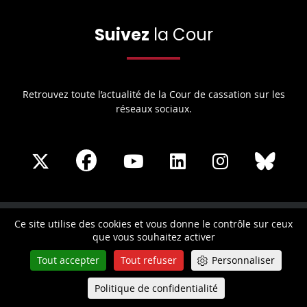
Suivez
la Cour
Retrouvez toute l’actualité de la Cour de cassation sur les
réseaux sociaux.
Share
Share
Share
Share
Sha
Share
on
on
on
on
on
on
Facebook
X
Youtube
LinkedIn
Instagram
Blue
play
Ce site utilise des cookies et vous donne le contrôle sur ceux
LA COUR DE CASSATION
que vous souhaitez activer
Tout accepter
Tout refuser
Personnaliser
La Cour de cassation est la plus haute juridiction de l’ordre
judiciaire français. Siégeant dans l’enceinte du Palais de
Politique de confidentialité
Queue-Fair
justice de l'Île de la Cité, cette institution remplit une mission
Menu
essentielle: unifier et contrôler l'interprétation des lois.