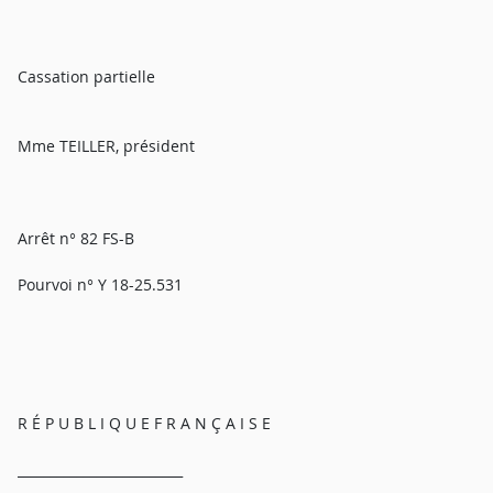
Cassation partielle
Mme TEILLER, président
Arrêt n° 82 FS-B
Pourvoi n° Y 18-25.531
R É P U B L I Q U E F R A N Ç A I S E
_________________________