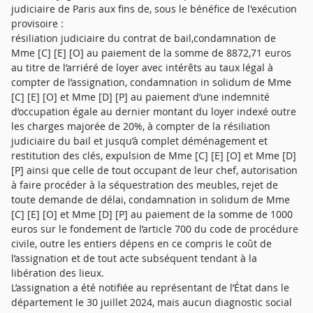
judiciaire de Paris aux fins de, sous le bénéfice de l'exécution
provisoire :
résiliation judiciaire du contrat de bail,condamnation de
Mme [C] [E] [O] au paiement de la somme de 8872,71 euros
au titre de l’arriéré de loyer avec intérêts au taux légal à
compter de l’assignation, condamnation in solidum de Mme
[C] [E] [O] et Mme [D] [P] au paiement d’une indemnité
d’occupation égale au dernier montant du loyer indexé outre
les charges majorée de 20%, à compter de la résiliation
judiciaire du bail et jusqu’à complet déménagement et
restitution des clés, expulsion de Mme [C] [E] [O] et Mme [D]
[P] ainsi que celle de tout occupant de leur chef, autorisation
à faire procéder à la séquestration des meubles, rejet de
toute demande de délai, condamnation in solidum de Mme
[C] [E] [O] et Mme [D] [P] au paiement de la somme de 1000
euros sur le fondement de l’article 700 du code de procédure
civile, outre les entiers dépens en ce compris le coût de
l’assignation et de tout acte subséquent tendant à la
libération des lieux.
L’assignation a été notifiée au représentant de l’État dans le
département le 30 juillet 2024, mais aucun diagnostic social