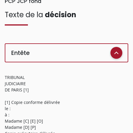
PCP JCP fond
Texte de la
décision
Entête
TRIBUNAL
JUDICIAIRE
DE PARIS [1]
[1] Copie conforme délivrée
le :
à :
Madame [C] [E] [O]
Madame [D] [P]