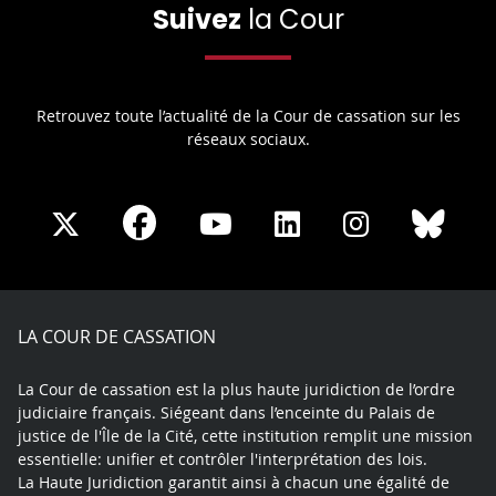
Suivez
la Cour
Retrouvez toute l’actualité de la Cour de cassation sur les
réseaux sociaux.
Share
Share
Share
Share
Sha
Share
on
on
on
on
on
on
Facebook
X
Youtube
LinkedIn
Instagram
Blue
play
LA COUR DE CASSATION
La Cour de cassation est la plus haute juridiction de l’ordre
judiciaire français. Siégeant dans l’enceinte du Palais de
justice de l'Île de la Cité, cette institution remplit une mission
essentielle: unifier et contrôler l'interprétation des lois.
La Haute Juridiction garantit ainsi à chacun une égalité de