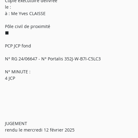
Copie exécutoire délivrée
le :
à : Me Yves CLAISSE
Pôle civil de proximité
■
PCP JCP fond
N° RG 24/06647 - N° Portalis 352J-W-B7I-C5LC3
N° MINUTE :
4 JCP
JUGEMENT
rendu le mercredi 12 février 2025