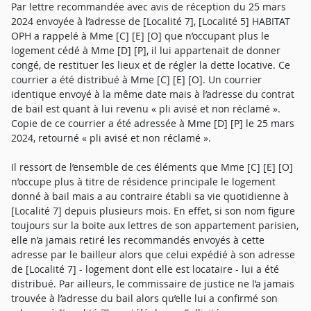
Par lettre recommandée avec avis de réception du 25 mars
2024 envoyée à l’adresse de [Localité 7], [Localité 5] HABITAT
OPH a rappelé à Mme [C] [E] [O] que n’occupant plus le
logement cédé à Mme [D] [P], il lui appartenait de donner
congé, de restituer les lieux et de régler la dette locative. Ce
courrier a été distribué à Mme [C] [E] [O]. Un courrier
identique envoyé à la même date mais à l’adresse du contrat
de bail est quant à lui revenu « pli avisé et non réclamé ».
Copie de ce courrier a été adressée à Mme [D] [P] le 25 mars
2024, retourné « pli avisé et non réclamé ».
Il ressort de l’ensemble de ces éléments que Mme [C] [E] [O]
n’occupe plus à titre de résidence principale le logement
donné à bail mais a au contraire établi sa vie quotidienne à
[Localité 7] depuis plusieurs mois. En effet, si son nom figure
toujours sur la boite aux lettres de son appartement parisien,
elle n’a jamais retiré les recommandés envoyés à cette
adresse par le bailleur alors que celui expédié à son adresse
de [Localité 7] - logement dont elle est locataire - lui a été
distribué. Par ailleurs, le commissaire de justice ne l’a jamais
trouvée à l’adresse du bail alors qu’elle lui a confirmé son