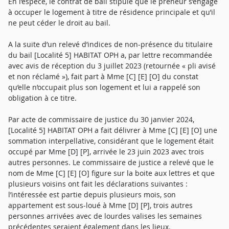
En l’espèce, le contrat de bail stipule que le preneur s’engage
à occuper le logement à titre de résidence principale et qu’il
ne peut céder le droit au bail.
A la suite d’un relevé d’indices de non-présence du titulaire
du bail [Localité 5] HABITAT OPH a, par lettre recommandée
avec avis de réception du 3 juillet 2023 (retournée « pli avisé
et non réclamé »), fait part à Mme [C] [E] [O] du constat
qu’elle n’occupait plus son logement et lui a rappelé son
obligation à ce titre.
Par acte de commissaire de justice du 30 janvier 2024,
[Localité 5] HABITAT OPH a fait délivrer à Mme [C] [E] [O] une
sommation interpellative, considérant que le logement était
occupé par Mme [D] [P], arrivée le 23 juin 2023 avec trois
autres personnes. Le commissaire de justice a relevé que le
nom de Mme [C] [E] [O] figure sur la boite aux lettres et que
plusieurs voisins ont fait les déclarations suivantes :
l’intéressée est partie depuis plusieurs mois, son
appartement est sous-loué à Mme [D] [P], trois autres
personnes arrivées avec de lourdes valises les semaines
précédentes seraient également dans les lieux.