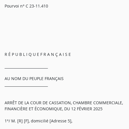
Pourvoi n° C 23-11.410
R É P U B L I Q U E F R A N Ç A I S E
_________________________
AU NOM DU PEUPLE FRANÇAIS
_________________________
ARRÊT DE LA COUR DE CASSATION, CHAMBRE COMMERCIALE,
FINANCIÈRE ET ÉCONOMIQUE, DU 12 FÉVRIER 2025
1°/ M. [R] [F], domicilié [Adresse 5],