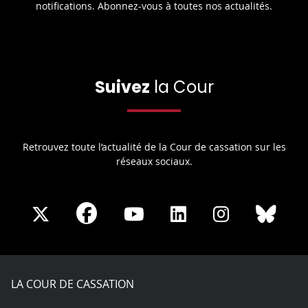
notifications. Abonnez-vous à toutes nos actualités.
Suivez
la Cour
Retrouvez toute l’actualité de la Cour de cassation sur les
réseaux sociaux.
Share
Share
Share
Share
Sha
Share
on
on
on
on
on
on
Facebook
X
Youtube
LinkedIn
Instagram
Blue
play
LA COUR DE CASSATION