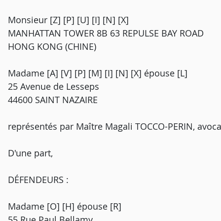
Monsieur [Z] [P] [U] [I] [N] [X]
MANHATTAN TOWER 8B 63 REPULSE BAY ROAD
HONG KONG (CHINE)
Madame [A] [V] [P] [M] [I] [N] [X] épouse [L]
25 Avenue de Lesseps
44600 SAINT NAZAIRE
représentés par Maître Magali TOCCO-PERIN, avoc
D'une part,
DÉFENDEURS :
Madame [O] [H] épouse [R]
55 Rue Paul Bellamy