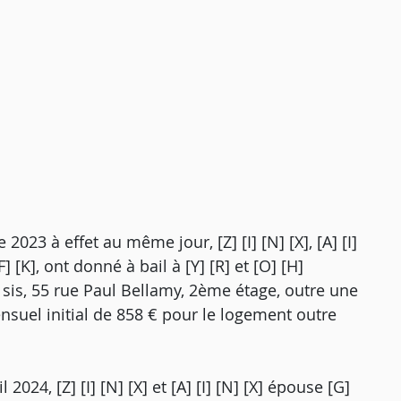
23 à effet au même jour, [Z] [I] [N] [X], [A] [I]
] [K], ont donné à bail à [Y] [R] et [O] [H]
sis, 55 rue Paul Bellamy, 2ème étage, outre une
suel initial de 858 € pour le logement outre
024, [Z] [I] [N] [X] et [A] [I] [N] [X] épouse [G]