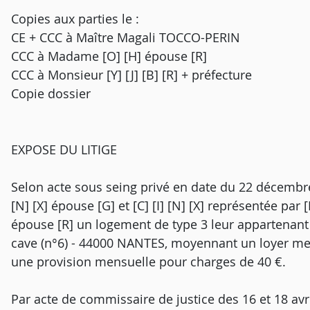
Copies aux parties le :
CE + CCC à Maître Magali TOCCO-PERIN
CCC à Madame [O] [H] épouse [R]
CCC à Monsieur [Y] [J] [B] [R] + préfecture
Copie dossier
EXPOSE DU LITIGE
Selon acte sous seing privé en date du 22 décembre 20
[N] [X] épouse [G] et [C] [I] [N] [X] représentée par [F
épouse [R] un logement de type 3 leur appartenant 
cave (n°6) - 44000 NANTES, moyennant un loyer men
une provision mensuelle pour charges de 40 €.
Par acte de commissaire de justice des 16 et 18 avril 2