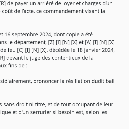
R] de payer un arriéré de loyer et charges d’un
re coût de l’acte, ce commandement visant la
et 16 septembre 2024, dont copie a été
le département, [Z] [I] [N] [X] et [A] [I] [N] [X]
e feu [C] [I] [N] [X], décédée le 18 janvier 2024,
 [R] devant le juge des contentieux de la
ux fins de :
idiairement, prononcer la résiliation dudit bail
ans droit ni titre, et de tout occupant de leur
que et d'un serrurier si besoin est, selon les