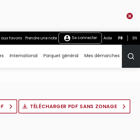
Se connecter
 aux favoris
Prendre une note
Aide
FR
EN
es
International
Parquet général
Mes démarches
Rech
DF
TÉLÉCHARGER PDF SANS ZONAGE