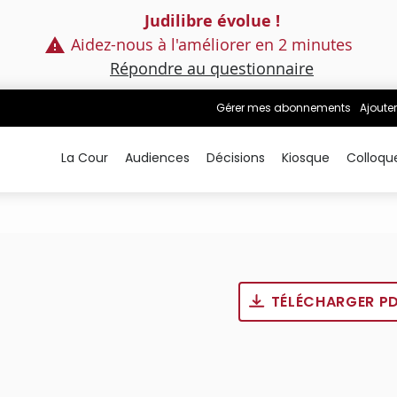
Judilibre évolue !
Aidez-nous à l'améliorer en 2 minutes
Répondre au questionnaire
Gérer mes abonnements
Ajouter
La Cour
Audiences
Décisions
Kiosque
Colloqu
TÉLÉCHARGER P