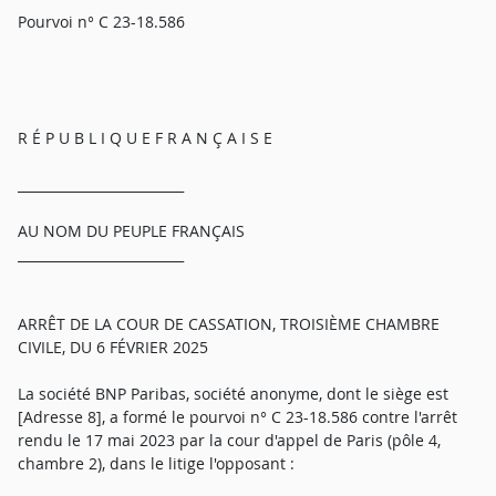
Pourvoi n° C 23-18.586
R É P U B L I Q U E F R A N Ç A I S E
_________________________
AU NOM DU PEUPLE FRANÇAIS
_________________________
ARRÊT DE LA COUR DE CASSATION, TROISIÈME CHAMBRE
CIVILE, DU 6 FÉVRIER 2025
La société BNP Paribas, société anonyme, dont le siège est
[Adresse 8], a formé le pourvoi n° C 23-18.586 contre l'arrêt
rendu le 17 mai 2023 par la cour d'appel de Paris (pôle 4,
chambre 2), dans le litige l'opposant :