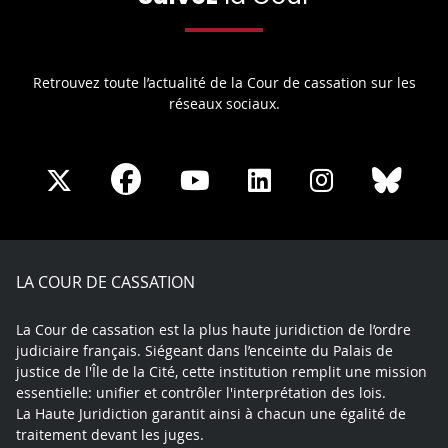
Retrouvez toute l’actualité de la Cour de cassation sur les
réseaux sociaux.
Share
Share
Share
Share
Sha
Share
on
on
on
on
on
on
Facebook
X
Youtube
LinkedIn
Instagram
Blue
play
LA COUR DE CASSATION
La Cour de cassation est la plus haute juridiction de l’ordre
judiciaire français. Siégeant dans l’enceinte du Palais de
justice de l'Île de la Cité, cette institution remplit une mission
essentielle: unifier et contrôler l'interprétation des lois.
La Haute Juridiction garantit ainsi à chacun une égalité de
traitement devant les juges.