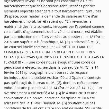
agissements invoqués ne sont pas constitutifs d'un tel
harcèlement et que ses décisions sont justifiées par des
éléments objectifs étrangers à tout harcèlement ; qu'au cas
d'espèce, pour rejeter la demande du salarié au titre d'un
harcèlement moral, l'arrêt retient qu' ''En revanche, la
matérialité des faits suivants, invoqués par l'appelant comme
constitutifs d'agissements de harcèlement moral, est établie
par la production de pièces versées au dossier : - le 12 février
2016, son supérieur hiérarchique, M. [R] a adressé à M. [G]
un courriel libellé comme suit : « ARRÊTE DE FAIRE DES
COMMENTAIRES A DEUX BALLES !!! CA EN DEVIENT TRÈS
CHIANT JE CROYAIS QUE 2016 ETAIT L'ANNÉE OU TU ALLAIS LA
FERMER !!! » ; - une corde nouée évoquant une corde de
pendaison a été accrochée dans le bureau de M. [G] le 14
février 2019 (photographie d'un bureau de l'espace
technique, dont la société Auchan Côte d'Opale ne conteste
pas qu'il s'agit du bureau de M. [G], dont les métadonnées
indiquent une prise de vue le 14 février 2019 à 14h12) ; - un
avertissement a été notifié à M. [G] le 4 mars 2019 et une
convocation à un nouvel entretien disciplinaire lui a été
adressée dès le 15 avril suivant. M. [G] soutient que ces
conditions de travail ont altéré son état de santé. S'il justifie