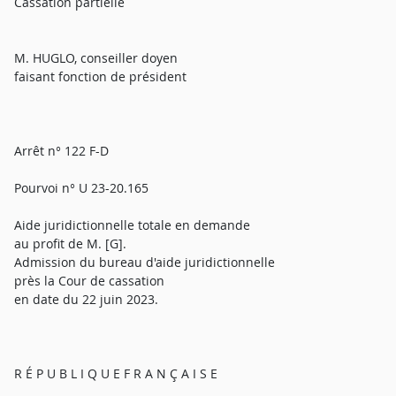
Cassation partielle
M. HUGLO, conseiller doyen
faisant fonction de président
Arrêt n° 122 F-D
Pourvoi n° U 23-20.165
Aide juridictionnelle totale en demande
au profit de M. [G].
Admission du bureau d'aide juridictionnelle
près la Cour de cassation
en date du 22 juin 2023.
R É P U B L I Q U E F R A N Ç A I S E