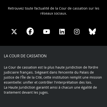
Retrouvez toute l’actualité de la Cour de cassation sur les
réseaux sociaux.
Share
Share
Share
Share
Sha
Share
on
on
on
on
on
on
Facebook
X
Youtube
LinkedIn
Instagram
Blue
play
LA COUR DE CASSATION
La Cour de cassation est la plus haute juridiction de l’ordre
judiciaire français. Siégeant dans l’enceinte du Palais de
justice de l'Île de la Cité, cette institution remplit une mission
essentielle: unifier et contrôler l'interprétation des lois.
La Haute Juridiction garantit ainsi à chacun une égalité de
traitement devant les juges.