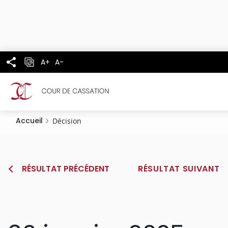
Panneau de gestion des cookies
Aller
au
contenu
principal
A+
A-
Accueil
Décision
RÉSULTAT PRÉCÉDENT
RÉSULTAT SUIVANT