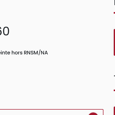
60
einte hors RNSM/NA