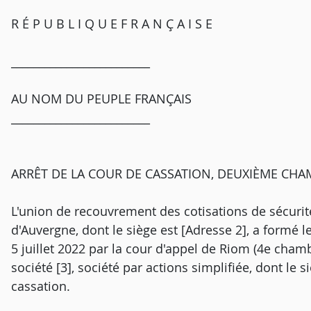
R É P U B L I Q U E F R A N Ç A I S E
_________________________
AU NOM DU PEUPLE FRANÇAIS
_________________________
ARRÊT DE LA COUR DE CASSATION, DEUXIÈME CHAMB
L'union de recouvrement des cotisations de sécurité
d'Auvergne, dont le siège est [Adresse 2], a formé l
5 juillet 2022 par la cour d'appel de Riom (4e chambre
société [3], société par actions simplifiée, dont le 
cassation.