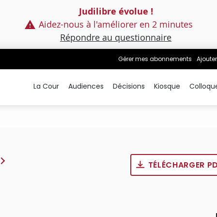
Judilibre évolue !
Aidez-nous à l'améliorer en 2 minutes
Répondre au questionnaire
Gérer mes abonnements
Ajouter
La Cour
Audiences
Décisions
Kiosque
Colloqu
TÉLÉCHARGER P