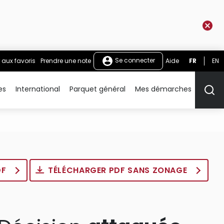
Se connecter
 aux favoris
Prendre une note
Aide
FR
EN
es
International
Parquet général
Mes démarches
Rech
DF
TÉLÉCHARGER PDF SANS ZONAGE